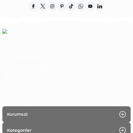
0 539 487 51 01
0539 487 51 01
hascevizcilik@gmail.com
sahil yenice mahallesi Bandırma/Balıkesir
09:00 - 17:30
7 Gün :
Kurumsal
Kategoriler