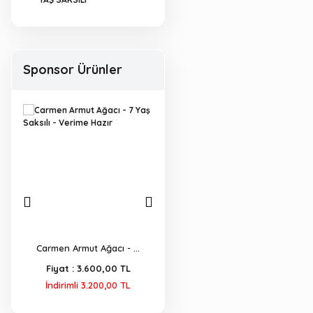
Sponsor Ürünler
en Armut Ağacı - ...
Green Flower Organik ...
KAYMAK AĞACI FİD
yat :
3.600,00 TL
Fiyat :
250,00 TL
Fiyat :
750,0
irimli 3.200,00 TL