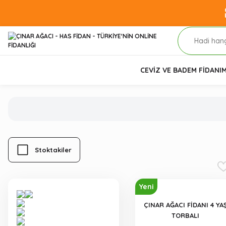
CEVİZ VE BADEM FİDANI
M
Stoktakiler
Yeni
ÇINAR AĞACI FİDANI 4 YA
TORBALI