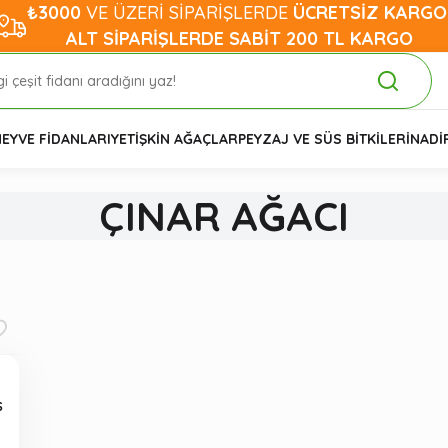
₺3000
VE ÜZERİ SİPARİŞLERDE
ÜCRETSİZ KARGO
ALT SİPARİŞLERDE SABİT 200 TL KARGO
EYVE FİDANLARI
YETİŞKİN AĞAÇLAR
PEYZAJ VE SÜS BİTKİLERİ
NADİ
ÇINAR AĞACI
Ş