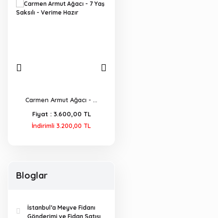
...
Green Flower Organik ...
KAYMAK AĞACI FİDANI ...
Etr
L
Fiyat :
250,00 TL
Fiyat :
750,00 TL
F
L
Bloglar
İstanbul’a Meyve Fidanı
Gönderimi ve Fidan Satışı