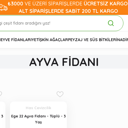
₺3000
VE ÜZERİ SİPARİŞLERDE
ÜCRETSİZ KARGO
ALT SİPARİŞLERDE SABİT 200 TL KARGO
EYVE FİDANLARI
YETİŞKİN AĞAÇLAR
PEYZAJ VE SÜS BİTKİLERİ
NADİ
AYVA FİDANI
Has Cevizcilik
 3
Ege 22 Ayva Fidanı - Tüplü - 3
Yaş