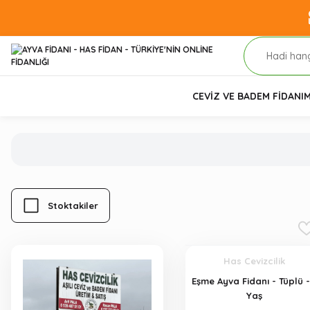
CEVİZ VE BADEM FİDANI
M
Stoktakiler
Has Cevizcilik
Eşme Ayva Fidanı - Tüplü -
Yaş