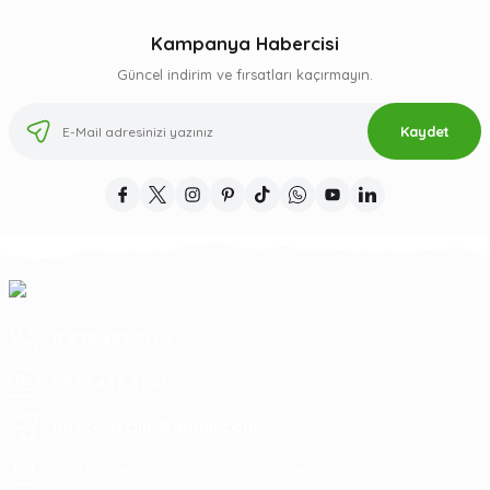
Kampanya Habercisi
Güncel indirim ve fırsatları kaçırmayın.
Kaydet
0 539 487 51 01
0539 487 51 01
hascevizcilik@gmail.com
sahil yenice mahallesi Bandırma/Balıkesir