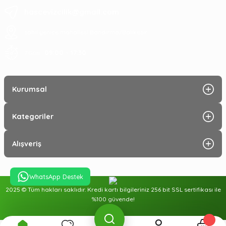
Sepete Ekle
hascevizcilik@gmail.com
sahil yenice mahallesi Bandırma/Balıkesir
09:00 - 17:30
7 Gün :
Kurumsal
Kategoriler
Alışveriş
WhatsApp Destek
2025 © Tüm hakları saklıdır. Kredi kartı bilgileriniz 256 bit SSL sertifikası ile
%100 güvende!