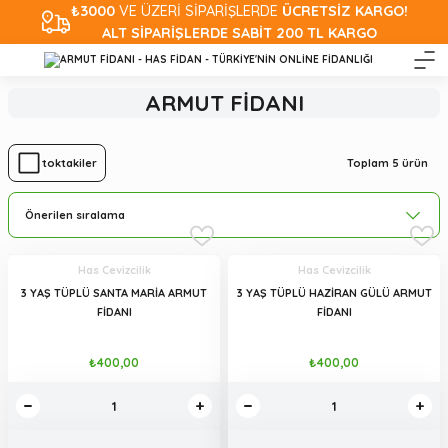
₺3000
VE ÜZERİ SİPARİŞLERDE
ÜCRETSİZ KARGO!
ALT SİPARİŞLERDE SABİT 200 TL KARGO
ARMUT FİDANI
Toplam 5 ürün
Stoktakiler
Has Cevizcilik
Has Cevizcilik
3 YAŞ TÜPLÜ SANTA MARİA ARMUT
3 YAŞ TÜPLÜ HAZİRAN GÜLÜ ARMUT
FİDANI
FİDANI
₺400,00
₺400,00