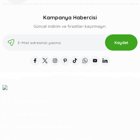
Kampanya Habercisi
Güncel indirim ve fırsatları kaçırmayın.
Kaydet
0 539 487 51 01
0539 487 51 01
hascevizcilik@gmail.com
sahil yenice mahallesi Bandırma/Balıkesir