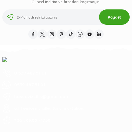
Güncel indirim ve fırsatları kaçırmayın.
Kaydet
0 539 487 51 01
0539 487 51 01
hascevizcilik@gmail.com
sahil yenice mahallesi Bandırma/Balıkesir
09:00 - 17:30
7 Gün :