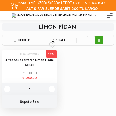
₺3000
VE ÜZERİ SİPARİŞLERDE
ÜCRETSİZ KARGO!
ALT SİPARİŞLERDE SABİT 200 TL KARGO
LİMON FİDANI
FİLTRELE
SIRALA
17%
Has Cevizcilik
4 Yaş Aşılı Yediveren Limon Fidanı
Saksılı
₺1.500,00
₺1.250,00
Sepete Ekle