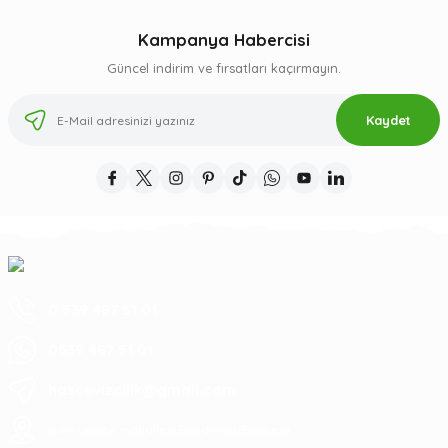
Kampanya Habercisi
Güncel indirim ve fırsatları kaçırmayın.
Kaydet
0 539 487 51 01
0539 487 51 01
hascevizcilik@gmail.com
sahil yenice mahallesi Bandırma/Balıkesir