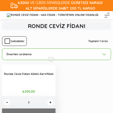
₺3000
VE ÜZERİ SİPARİŞLERDE
ÜCRETSİZ KARGO!
ALT SİPARİŞLERDE SABİT 200 TL KARGO
RONDE CEVİZ FİDANI
Toplam 1 ürün
Stoktakiler
Ronde Ceviz Fidanı Köklü-Sertifikalı
₺200,00