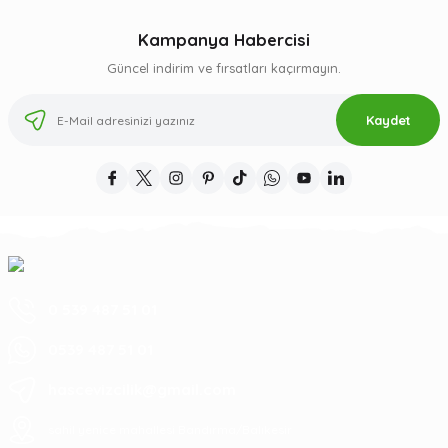
Kampanya Habercisi
Güncel indirim ve fırsatları kaçırmayın.
Kaydet
0 539 487 51 01
0539 487 51 01
hascevizcilik@gmail.com
sahil yenice mahallesi Bandırma/Balıkesir