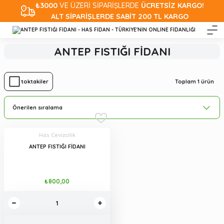
₺3000
VE ÜZERİ SİPARİŞLERDE
ÜCRETSİZ KARGO!
ALT SİPARİŞLERDE SABİT 200 TL KARGO
ANTEP FISTIĞI FİDANI
Toplam 1 ürün
Stoktakiler
Has Cevizcilik
ANTEP FISTIĞI FİDANI
₺800,00