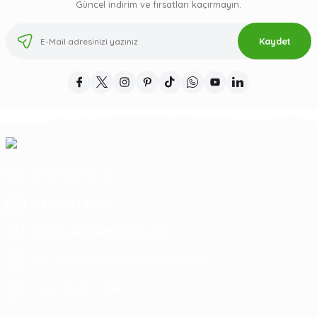
Güncel indirim ve fırsatları kaçırmayın.
Kaydet
0 539 487 51 01
0539 487 51 01
hascevizcilik@gmail.com
sahil yenice mahallesi Bandırma/Balıkesir
09:00 - 17:30
7 Gün :