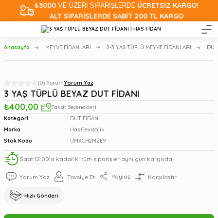
₺3000
VE ÜZERİ SİPARİŞLERDE
ÜCRETSİZ KARGO!
ALT SİPARİŞLERDE SABİT 200 TL KARGO
Anasayfa
MEYVE FİDANLARI
2-3 YAŞ TÜPLÜ MEYVE FİDANLARI
DUT
(0) Yorum
Yorum Yaz
3 YAŞ TÜPLÜ BEYAZ DUT FİDANI
₺400,00
Taksit Seçenekleri
Kategori
DUT FİDANI
Marka
Has Cevizcilik
Stok Kodu
UMXCH2MZE9
Saat 12:00’a kadar ki tüm siparişler aynı gün kargoda!
Paylaş
Yorum Yaz
Tavsiye Et
Karşılaştır
Hızlı Gönderi