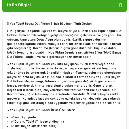
Ürün Bilgisi
3 Yaş Tüplü Beyaz Dut Fidanı | Hızlı Büyüyen, Tatlı Dutlar!
Hızlı gelişimi, dayanıklılığı ve tatlı meyveleriyle bilinen
3 Yaş Tüplü Beyaz Dut
Fidanı
, bahçenizde kolayca yetiştirebileceğiniz, geleneksel ve çok yönlü bir
ağaçtır. Anavatanı Doğu Asya olan bu tür, özellikle yapraklarının
ipekböcekçiliğinde kullanılmasıyla tarihi bir öneme sahiptir (özellikle Bursa
gibi bölgelerde). Karadut'a (
Morus nigra
) göre daha hızlı büyür ve daha
büyük boyutlara ulaşabilir. Has Fidan özeniyle yetiştirilen
3 Yaş Tüplü Beyaz
Dut Fidanı
, sağlıklı ve hızla gelişmeye hazır durumdadır.
3 Yaş Tüplü Beyaz Dut Fidanı çok hızlı büyüyerek
15-20 metre veya daha
fazla boylanabilir, bu nedenle dikim yeri seçerken gelecekteki boyutunu
göz önünde bulundurmak önemlidir. Haziran-Temmuz aylarında olgunlaşan
meyveleri orta büyüklükte (1-2.5 cm), silindirik formdadır.
3 Yaş Tüplü Beyaz
Dut Fidanı
Meyve rengi, fidanın alt çeşidine göre değişiklik gösterebilir;
beyaz, pembemsi, kırmızı veya siyaha yakın mor olabilir.
Genel olarak
Beyaz Dut (
Morus alba
) meyvelerinin tadı
tatlı ve hafif (mild)
aromalıdır,
Karadut'un yoğun tatlı-mayhoş lezzetinden farklıdır. Özellikle beyaz renkli
meyveler, Karadut'a kıyasla
çok daha az leke bırakır
. Meyveler taze olarak
tüketildiği gibi,
kurutmaya çok uygundur
ve pekmez yapımında da kullanılır.
3 Yaş Tüplü Beyaz Dut Fidanı Ürün Özellikleri:
✅
Yaş:
3 yaşında
✅
Durum:
Tüplü (Yıl boyu dikilebilir)
✅
Tür:
Beyaz Dut (
Morus alba
)