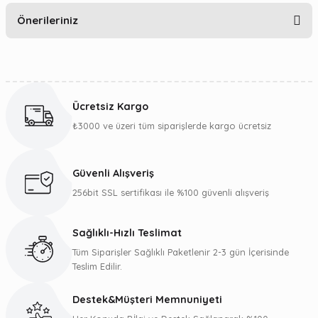
Önerileriniz
Yorum Yaz
Bu ürünün fiyat bilgisi, resim, ürün açıklamalarında ve diğer
konularda yetersiz gördüğünüz noktaları öneri formunu
kullanarak tarafımıza iletebilirsiniz.
Ücretsiz Kargo
Görüş ve önerileriniz için teşekkür ederiz.
₺3000 ve üzeri tüm siparişlerde kargo ücretsiz
Ürün resmi kalitesiz, bozuk veya görüntülenemiyor.
Ürün açıklamasında eksik bilgiler bulunuyor.
Güvenli Alışveriş
Ürün bilgilerinde hatalar bulunuyor.
256bit SSL sertifikası ile %100 güvenli alışveriş
Ürün fiyatı diğer sitelerden daha pahalı.
Bu ürüne benzer farklı alternatifler olmalı.
Sağlıklı-Hızlı Teslimat
Tüm Siparişler Sağlıklı Paketlenir 2-3 gün İçerisinde
Teslim Edilir.
Destek&Müşteri Memnuniyeti
Gönder