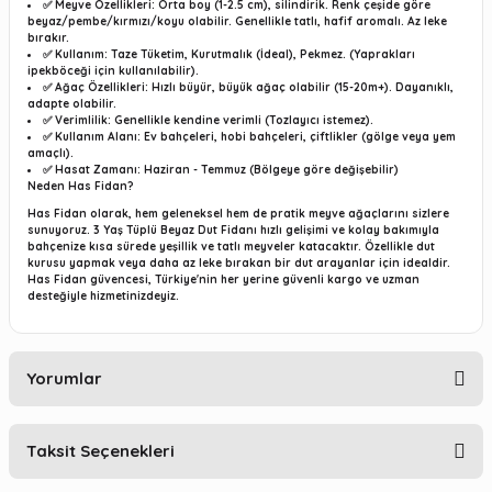
✅
Meyve Özellikleri:
Orta boy (1-2.5 cm), silindirik.
Renk çeşide göre
beyaz/pembe/kırmızı/koyu olabilir.
Genellikle tatlı, hafif aromalı.
Az leke
bırakır.
✅
Kullanım:
Taze Tüketim,
Kurutmalık (İdeal)
, Pekmez. (Yaprakları
ipekböceği için kullanılabilir).
✅
Ağaç Özellikleri:
Hızlı büyür, büyük ağaç olabilir (15-20m+)
. Dayanıklı,
adapte olabilir.
✅
Verimlilik:
Genellikle kendine verimli (Tozlayıcı istemez)
.
✅
Kullanım Alanı:
Ev bahçeleri, hobi bahçeleri, çiftlikler (gölge veya yem
amaçlı).
✅
Hasat Zamanı:
Haziran - Temmuz (Bölgeye göre değişebilir)
Neden Has Fidan?
Has Fidan olarak, hem geleneksel hem de pratik meyve ağaçlarını sizlere
sunuyoruz.
3 Yaş Tüplü Beyaz Dut Fidanı
hızlı gelişimi ve kolay bakımıyla
bahçenize kısa sürede yeşillik ve tatlı meyveler katacaktır. Özellikle dut
kurusu yapmak veya daha az leke bırakan bir dut arayanlar için idealdir.
Has Fidan güvencesi, Türkiye'nin her yerine güvenli kargo ve uzman
desteğiyle hizmetinizdeyiz.
Yorumlar
Taksit Seçenekleri
Bu ürüne ilk yorumu siz yapın!