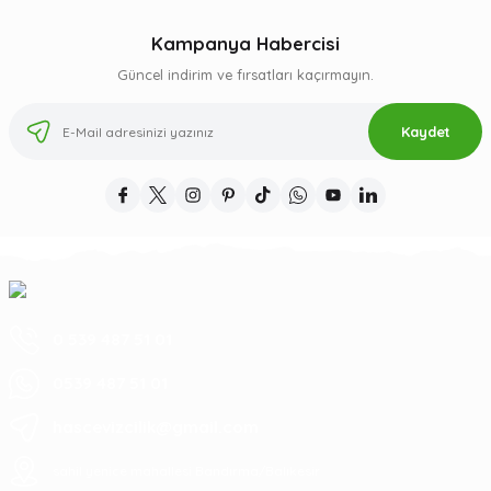
Kampanya Habercisi
Güncel indirim ve fırsatları kaçırmayın.
Kaydet
0 539 487 51 01
0539 487 51 01
hascevizcilik@gmail.com
sahil yenice mahallesi Bandırma/Balıkesir