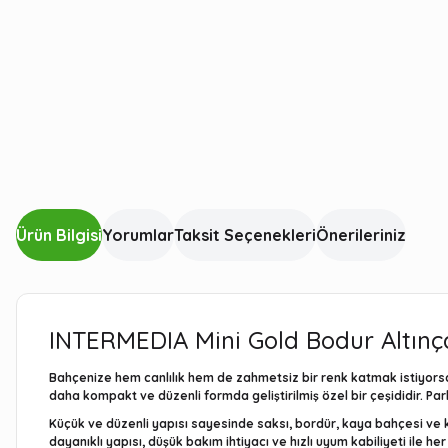
Ürün Bilgisi
Yorumlar
Taksit Seçenekleri
Önerileriniz
INTERMEDIA Mini Gold Bodur Altınça
Bahçenize hem canlılık hem de zahmetsiz bir renk katmak istiyors
daha kompakt ve düzenli formda geliştirilmiş özel bir çeşididir. Pa
Küçük ve düzenli yapısı sayesinde saksı, bordür, kaya bahçesi ve kü
dayanıklı yapısı, düşük bakım ihtiyacı ve hızlı uyum kabiliyeti ile he