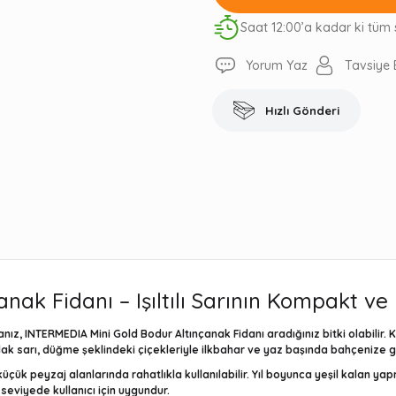
Saat 12:00’a kadar ki tüm 
Yorum Yaz
Tavsiye 
Hızlı Gönderi
nak Fidanı – Işıltılı Sarının Kompakt ve
anız,
INTERMEDIA Mini Gold Bodur Altınçanak Fidanı
aradığınız bitki olabilir.
K
rlak sarı, düğme şeklindeki çiçekleriyle ilkbahar ve yaz başında bahçenize 
çük peyzaj alanlarında rahatlıkla kullanılabilir. Yıl boyunca yeşil kalan yap
r seviyede kullanıcı için uygundur.