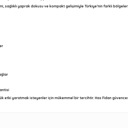
, sağlıklı yaprak dokusu ve kompakt gelişimiyle Türkiye’nin farklı bölgelerind
er
ağlar
antisi
k etki yaratmak isteyenler için mükemmel bir tercihtir. Has Fidan güvencesiyl
r konularda yetersiz gördüğünüz noktaları öneri formunu kullanarak t