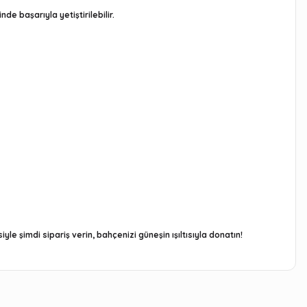
e başarıyla yetiştirilebilir.
e şimdi sipariş verin, bahçenizi güneşin ışıltısıyla donatın!
arafımıza iletebilirsiniz.