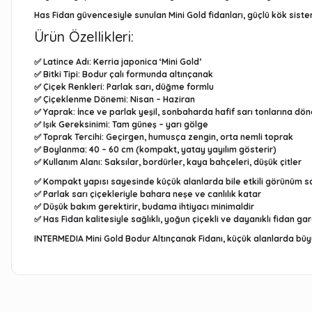
Has Fidan
güvencesiyle sunulan Mini Gold fidanları, güçlü kök sistemi
Ürün Özellikleri:
✅
Latince Adı:
Kerria japonica ‘Mini Gold’
✅
Bitki Tipi:
Bodur çalı formunda altınçanak
✅
Çiçek Renkleri:
Parlak sarı, düğme formlu
✅
Çiçeklenme Dönemi:
Nisan – Haziran
✅
Yaprak:
İnce ve parlak yeşil, sonbaharda hafif sarı tonlarına dön
✅
Işık Gereksinimi:
Tam güneş – yarı gölge
✅
Toprak Tercihi:
Geçirgen, humusça zengin, orta nemli toprak
✅
Boylanma:
40 – 60 cm (kompakt, yatay yayılım gösterir)
✅
Kullanım Alanı:
Saksılar, bordürler, kaya bahçeleri, düşük çitler
✅ Kompakt yapısı sayesinde küçük alanlarda bile etkili görünüm s
✅ Parlak sarı çiçekleriyle bahara neşe ve canlılık katar
✅ Düşük bakım gerektirir, budama ihtiyacı minimaldir
✅ Has Fidan kalitesiyle sağlıklı, yoğun çiçekli ve dayanıklı fidan gar
INTERMEDIA Mini Gold Bodur Altınçanak Fidanı
, küçük alanlarda büyü
Bu ürünün fiyat bilgisi, resim, ürün açıklamalarında ve diğe