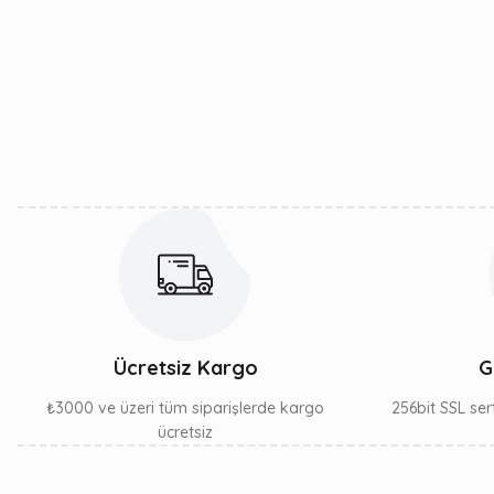
Görüş ve önerileriniz için teşekkür ederiz.
Ürün resmi kalitesiz, bozuk veya görüntülenemiyor.
Ürün açıklamasında eksik bilgiler bulunuyor.
Ürün bilgilerinde hatalar bulunuyor.
Ürün fiyatı diğer sitelerden daha pahalı.
Bu ürüne benzer farklı alternatifler olmalı.
Ücretsiz Kargo
G
₺3000 ve üzeri tüm siparişlerde kargo
256bit SSL sert
ücretsiz