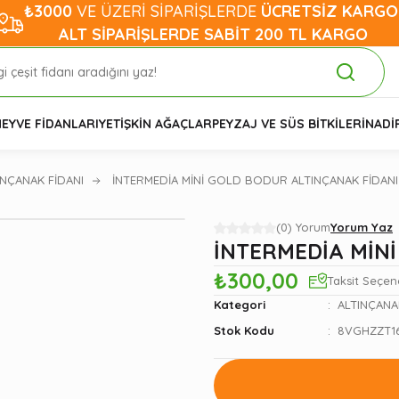
₺3000
VE ÜZERİ SİPARİŞLERDE
ÜCRETSİZ KARGO
ALT SİPARİŞLERDE SABİT 200 TL KARGO
EYVE FİDANLARI
YETİŞKİN AĞAÇLAR
PEYZAJ VE SÜS BİTKİLERİ
NADİ
INÇANAK FİDANI
İNTERMEDİA MİNİ GOLD BODUR ALTINÇANAK FİDANI
(0) Yorum
Yorum Yaz
İNTERMEDİA MİN
₺300,00
Taksit Seçen
Kategori
ALTINÇANA
Stok Kodu
8VGHZZT1