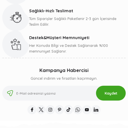
Bu ürüne benzer farklı alternatifler olmalı.
Sağlıklı-Hızlı Teslimat
Tüm Siparişler Sağlıklı Paketlenir 2-3 gün İçerisinde
Teslim Edilir.
Destek&Müşteri Memnuniyeti
Gönder
Her Konuda Bİlgi ve Destek Sağlanarak %100
memnuniyet Sağlanır.
Kampanya Habercisi
Güncel indirim ve fırsatları kaçırmayın.
Kaydet