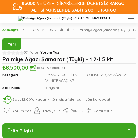
₺3000
VE ÜZERİ SİPARİŞLERDE
ÜCRETSİZ KARGO!
ALT SİPARİŞLERDE SABİT 200 TL KARGO
Anasayfa
PEYZAJ VE SÜS BİTKİLERİ
Palmiye Ağacı Şamarot (Tüylü) - 1.2-
Yeni
(0) Yorum
Yorum Yaz
Palmiye Ağacı Şamarot (Tüylü) - 1.2-1.5 Mt
₺8.500,00
Taksit Seçenekleri
Kategori
PEYZAJ VE SÜS BİTKİLERİ
,
ORMAN VE ÇAM AĞAÇLARI
,
PALMİYE AĞAÇLARI
Stok Kodu
plmyşmrt
Saat 12:00’a kadar ki tüm siparişler aynı gün kargoda!
Paylaş
Yorum Yaz
Tavsiye Et
Karşılaştır
Ürün Bilgisi