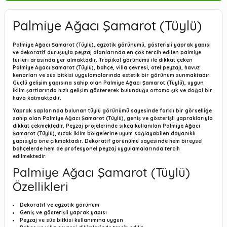
Palmiye Ağacı Şamarot (Tüylü)
Palmiye Ağacı Şamarot (Tüylü), egzotik görünümü, gösterişli yaprak yapısı
ve dekoratif duruşuyla peyzaj alanlarında en çok tercih edilen palmiye
türleri arasında yer almaktadır. Tropikal görünümü ile dikkat çeken
Palmiye Ağacı Şamarot (Tüylü), bahçe, villa çevresi, otel peyzajı, havuz
kenarları ve süs bitkisi uygulamalarında estetik bir görünüm sunmaktadır.
Güçlü gelişim yapısına sahip olan Palmiye Ağacı Şamarot (Tüylü), uygun
iklim şartlarında hızlı gelişim göstererek bulunduğu ortama şık ve doğal bir
hava katmaktadır.
Yaprak saplarında bulunan tüylü görünümü sayesinde farklı bir görselliğe
sahip olan Palmiye Ağacı Şamarot (Tüylü), geniş ve gösterişli yapraklarıyla
dikkat çekmektedir. Peyzaj projelerinde sıkça kullanılan Palmiye Ağacı
Şamarot (Tüylü), sıcak iklim bölgelerine uyum sağlayabilen dayanıklı
yapısıyla öne çıkmaktadır. Dekoratif görünümü sayesinde hem bireysel
bahçelerde hem de profesyonel peyzaj uygulamalarında tercih
edilmektedir.
Palmiye Ağacı Şamarot (Tüylü)
Özellikleri
Dekoratif ve egzotik görünüm
Geniş ve gösterişli yaprak yapısı
Peyzaj ve süs bitkisi kullanımına uygun