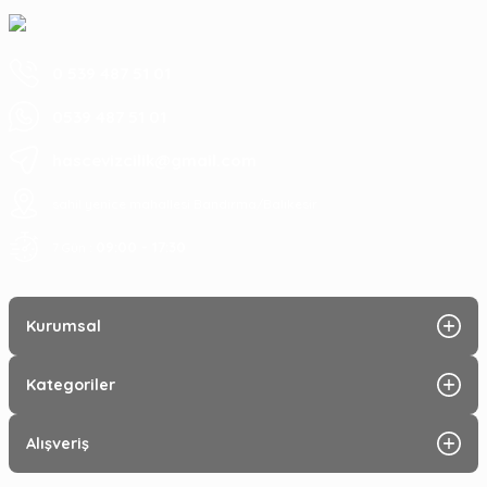
0 539 487 51 01
0539 487 51 01
hascevizcilik@gmail.com
sahil yenice mahallesi Bandırma/Balıkesir
09:00 - 17:30
7 Gün :
Kurumsal
Kategoriler
Alışveriş