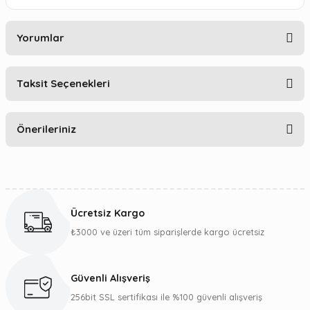
Yorumlar
Taksit Seçenekleri
Bu ürüne ilk yorumu siz yapın!
Önerileriniz
Yorum Yaz
Bu ürünün fiyat bilgisi, resim, ürün açıklamalarında ve diğer
konularda yetersiz gördüğünüz noktaları öneri formunu
kullanarak tarafımıza iletebilirsiniz.
Ücretsiz Kargo
Görüş ve önerileriniz için teşekkür ederiz.
₺3000 ve üzeri tüm siparişlerde kargo ücretsiz
Ürün resmi kalitesiz, bozuk veya görüntülenemiyor.
Ürün açıklamasında eksik bilgiler bulunuyor.
Güvenli Alışveriş
Ürün bilgilerinde hatalar bulunuyor.
256bit SSL sertifikası ile %100 güvenli alışveriş
Ürün fiyatı diğer sitelerden daha pahalı.