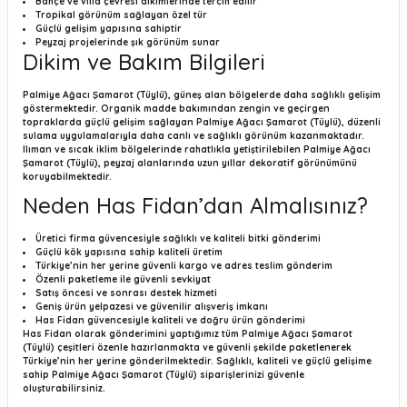
Bahçe ve villa çevresi dikimlerinde tercih edilir
Tropikal görünüm sağlayan özel tür
Güçlü gelişim yapısına sahiptir
Peyzaj projelerinde şık görünüm sunar
Dikim ve Bakım Bilgileri
Palmiye Ağacı Şamarot (Tüylü), güneş alan bölgelerde daha sağlıklı gelişim
göstermektedir. Organik madde bakımından zengin ve geçirgen
topraklarda güçlü gelişim sağlayan Palmiye Ağacı Şamarot (Tüylü), düzenli
sulama uygulamalarıyla daha canlı ve sağlıklı görünüm kazanmaktadır.
Ilıman ve sıcak iklim bölgelerinde rahatlıkla yetiştirilebilen Palmiye Ağacı
Şamarot (Tüylü), peyzaj alanlarında uzun yıllar dekoratif görünümünü
koruyabilmektedir.
Neden Has Fidan’dan Almalısınız?
Üretici firma güvencesiyle sağlıklı ve kaliteli bitki gönderimi
Güçlü kök yapısına sahip kaliteli üretim
Türkiye’nin her yerine güvenli kargo ve adres teslim gönderim
Özenli paketleme ile güvenli sevkiyat
Satış öncesi ve sonrası destek hizmeti
Geniş ürün yelpazesi ve güvenilir alışveriş imkanı
Has Fidan güvencesiyle kaliteli ve doğru ürün gönderimi
Has Fidan olarak gönderimini yaptığımız tüm Palmiye Ağacı Şamarot
(Tüylü) çeşitleri özenle hazırlanmakta ve güvenli şekilde paketlenerek
Türkiye’nin her yerine gönderilmektedir. Sağlıklı, kaliteli ve güçlü gelişime
sahip Palmiye Ağacı Şamarot (Tüylü) siparişlerinizi güvenle
oluşturabilirsiniz.