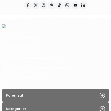
0 539 487 51 01
0539 487 51 01
hascevizcilik@gmail.com
sahil yenice mahallesi Bandırma/Balıkesir
09:00 - 17:30
7 Gün :
Kurumsal
Kategoriler