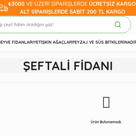
₺3000
VE ÜZERİ SİPARİŞLERDE
ÜCRETSİZ KARGO
ALT SİPARİŞLERDE SABİT 200 TL KARGO
EYVE FİDANLARI
YETİŞKİN AĞAÇLAR
PEYZAJ VE SÜS BİTKİLERİ
NADİ
ŞEFTALİ FİDANI
Ürün Bulunamadı.