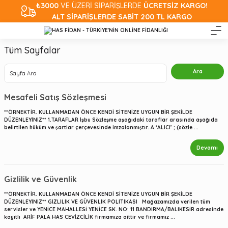
₺3000
VE ÜZERİ SİPARİŞLERDE
ÜCRETSİZ KARGO!
ALT SİPARİŞLERDE SABİT 200 TL KARGO
Tüm Sayfalar
Mesafeli Satış Sözleşmesi
**ÖRNEKTİR. KULLANMADAN ÖNCE KENDİ SİTENİZE UYGUN BİR ŞEKİLDE
DÜZENLEYİNİZ** 1.TARAFLAR İşbu Sözleşme aşağıdaki taraflar arasında aşağıda
belirtilen hüküm ve şartlar çerçevesinde imzalanmıştır. A.‘ALICI’ ; (sözle ...
Devamı
Gizlilik ve Güvenlik
**ÖRNEKTİR. KULLANMADAN ÖNCE KENDİ SİTENİZE UYGUN BİR ŞEKİLDE
DÜZENLEYİNİZ** GİZLİLİK VE GÜVENLİK POLİTİKASI Mağazamızda verilen tüm
servisler ve YENİCE MAHALLESİ YENİCE SK. NO: 11 BANDIRMA/BALIKESİR adresinde
kayıtlı ARİF PALA HAS CEVİZCİLİK firmamıza aittir ve firmamız ...