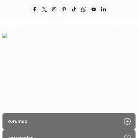
0 539 487 51 01
0539 487 51 01
hascevizcilik@gmail.com
sahil yenice mahallesi Bandırma/Balıkesir
09:00 - 17:30
7 Gün :
Kurumsal