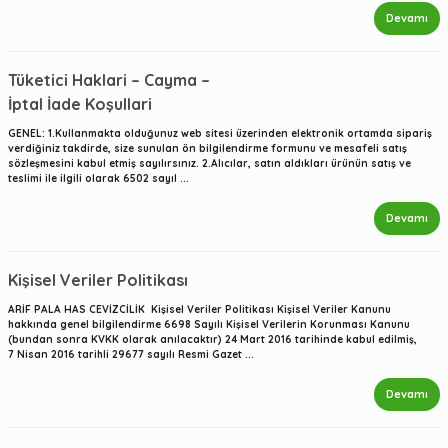
Devamı
Tüketici Haklari – Cayma –
İptal İade Koşullari
GENEL: 1.Kullanmakta olduğunuz web sitesi üzerinden elektronik ortamda sipariş
verdiğiniz takdirde, size sunulan ön bilgilendirme formunu ve mesafeli satış
sözleşmesini kabul etmiş sayılırsınız. 2.Alıcılar, satın aldıkları ürünün satış ve
teslimi ile ilgili olarak 6502 sayıl ...
Devamı
Kişisel Veriler Politikası
ARİF PALA HAS CEVİZCİLİK Kişisel Veriler Politikası Kişisel Veriler Kanunu
hakkında genel bilgilendirme 6698 Sayılı Kişisel Verilerin Korunması Kanunu
(bundan sonra KVKK olarak anılacaktır) 24 Mart 2016 tarihinde kabul edilmiş,
7 Nisan 2016 tarihli 29677 sayılı Resmi Gazet ...
Devamı