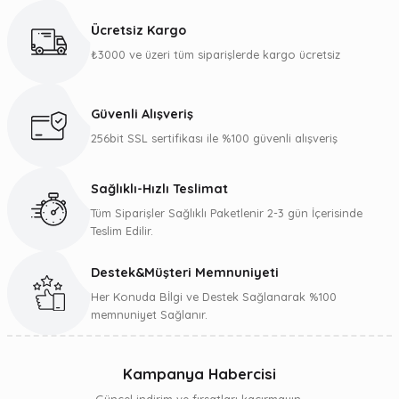
kullanarak tarafımıza iletebilirsiniz.
Ücretsiz Kargo
Görüş ve önerileriniz için teşekkür ederiz.
₺3000 ve üzeri tüm siparişlerde kargo ücretsiz
Ürün resmi kalitesiz, bozuk veya görüntülenemiyor.
Ürün açıklamasında eksik bilgiler bulunuyor.
Güvenli Alışveriş
Ürün bilgilerinde hatalar bulunuyor.
256bit SSL sertifikası ile %100 güvenli alışveriş
Ürün fiyatı diğer sitelerden daha pahalı.
Bu ürüne benzer farklı alternatifler olmalı.
Sağlıklı-Hızlı Teslimat
Tüm Siparişler Sağlıklı Paketlenir 2-3 gün İçerisinde
Teslim Edilir.
Destek&Müşteri Memnuniyeti
Gönder
Her Konuda Bİlgi ve Destek Sağlanarak %100
memnuniyet Sağlanır.
Kampanya Habercisi