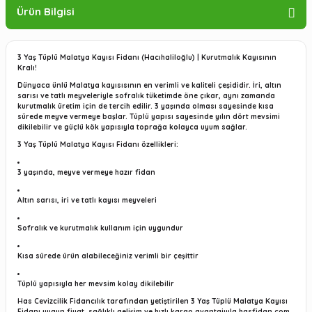
Ürün Bilgisi
3 Yaş Tüplü Malatya Kayısı Fidanı (Hacıhaliloğlu) | Kurutmalık Kayısının
Kralı!
Dünyaca ünlü Malatya kayısısının en verimli ve kaliteli çeşididir. İri, altın
sarısı ve tatlı meyveleriyle sofralık tüketimde öne çıkar, aynı zamanda
kurutmalık üretim için de tercih edilir. 3 yaşında olması sayesinde kısa
sürede meyve vermeye başlar. Tüplü yapısı sayesinde yılın dört mevsimi
dikilebilir ve güçlü kök yapısıyla toprağa kolayca uyum sağlar.
3 Yaş Tüplü Malatya Kayısı Fidanı özellikleri:
3 yaşında, meyve vermeye hazır fidan
Altın sarısı, iri ve tatlı kayısı meyveleri
Sofralık ve kurutmalık kullanım için uygundur
Kısa sürede ürün alabileceğiniz verimli bir çeşittir
Tüplü yapısıyla her mevsim kolay dikilebilir
Has Cevizcilik Fidancılık tarafından yetiştirilen 3 Yaş Tüplü Malatya Kayısı
Fidanı uygun fiyat, sağlıklı gelişim ve hızlı kargo avantajıyla hasfidan.com