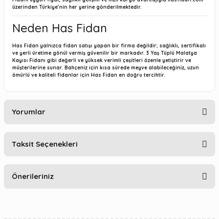
üzerinden Türkiye’nin her yerine gönderilmektedir.
Neden Has Fidan
Has Fidan yalnızca fidan satışı yapan bir firma değildir; sağlıklı, sertifikalı
ve yerli üretime gönül vermiş güvenilir bir markadır. 3 Yaş Tüplü Malatya
Kayısı Fidanı gibi değerli ve yüksek verimli çeşitleri özenle yetiştirir ve
müşterilerine sunar. Bahçeniz için kısa sürede meyve alabileceğiniz, uzun
ömürlü ve kaliteli fidanlar için Has Fidan en doğru tercihtir.
Yorumlar
Taksit Seçenekleri
Bu ürüne ilk yorumu siz yapın!
Önerileriniz
Yorum Yaz
Bu ürünün fiyat bilgisi, resim, ürün açıklamalarında ve diğer
konularda yetersiz gördüğünüz noktaları öneri formunu