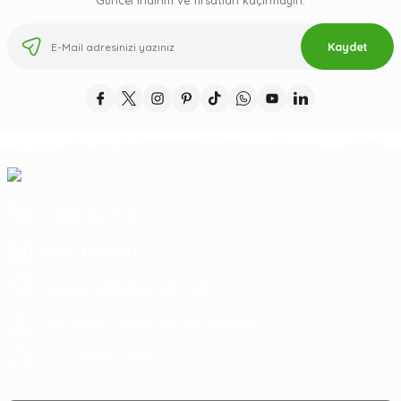
Güncel indirim ve fırsatları kaçırmayın.
Kaydet
0 539 487 51 01
0539 487 51 01
hascevizcilik@gmail.com
sahil yenice mahallesi Bandırma/Balıkesir
09:00 - 17:30
7 Gün :