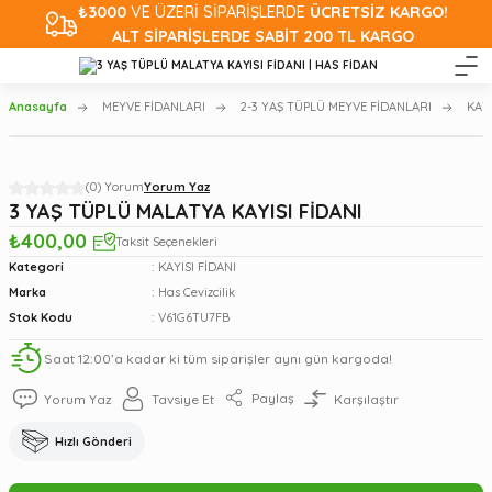
₺3000
VE ÜZERİ SİPARİŞLERDE
ÜCRETSİZ KARGO!
ALT SİPARİŞLERDE SABİT 200 TL KARGO
Anasayfa
MEYVE FİDANLARI
2-3 YAŞ TÜPLÜ MEYVE FİDANLARI
KAYI
(0) Yorum
Yorum Yaz
3 YAŞ TÜPLÜ MALATYA KAYISI FİDANI
₺400,00
Taksit Seçenekleri
Kategori
KAYISI FİDANI
Marka
Has Cevizcilik
Stok Kodu
V61G6TU7FB
Saat 12:00’a kadar ki tüm siparişler aynı gün kargoda!
Paylaş
Yorum Yaz
Tavsiye Et
Karşılaştır
Hızlı Gönderi