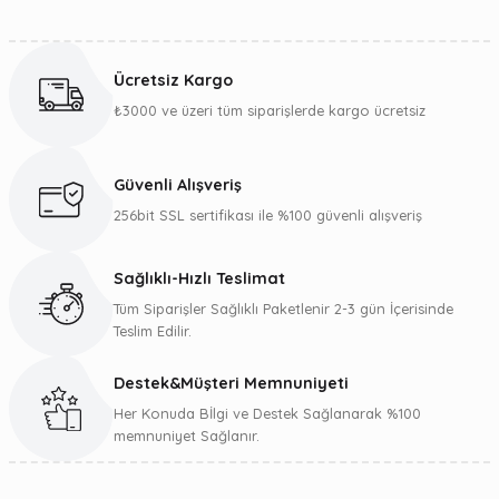
Bu ürünün fiyat bilgisi, resim, ürün açıklamalarında ve diğer
konularda yetersiz gördüğünüz noktaları öneri formunu
kullanarak tarafımıza iletebilirsiniz.
Ücretsiz Kargo
Görüş ve önerileriniz için teşekkür ederiz.
₺3000 ve üzeri tüm siparişlerde kargo ücretsiz
Ürün resmi kalitesiz, bozuk veya görüntülenemiyor.
Ürün açıklamasında eksik bilgiler bulunuyor.
Güvenli Alışveriş
Ürün bilgilerinde hatalar bulunuyor.
256bit SSL sertifikası ile %100 güvenli alışveriş
Ürün fiyatı diğer sitelerden daha pahalı.
Bu ürüne benzer farklı alternatifler olmalı.
Sağlıklı-Hızlı Teslimat
Tüm Siparişler Sağlıklı Paketlenir 2-3 gün İçerisinde
Teslim Edilir.
Destek&Müşteri Memnuniyeti
Gönder
Her Konuda Bİlgi ve Destek Sağlanarak %100
memnuniyet Sağlanır.