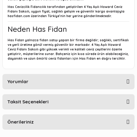
Has Cevizcilik Fidancılık tarafından yetiştirilen 4 Yaş Aşılı Howard Ceviz
Fidanı Saksılı, uygun fiyat, sağlıklı gelişim ve güvenilir kargo avantajıyla
hasfidan.com
üzerinden Türkiye’nin her yerine gönderilmektedir.
Neden Has Fidan
Has Fidan yalnızca fidan satışı yapan bir firma değildir; sağlıklı, sertifikalı
ve yerli üretime gönül vermiş güvenilir bir markadır. 4 Yaş Aşılı Howard
Ceviz Fidanı Saksılı gibi yüksek verimli ve kaliteli ceviz çeşitlerini özenle
yetiştirir, müşterilerine sunar. Bahçeniz için kısa sürede ürün alabileceğiniz,
dayanıklı ve uzun ömürlü ceviz fidanları için Has Fidan en doğru tercihtir.
Yorumlar
Taksit Seçenekleri
Bu ürüne ilk yorumu siz yapın!
Önerileriniz
Yorum Yaz