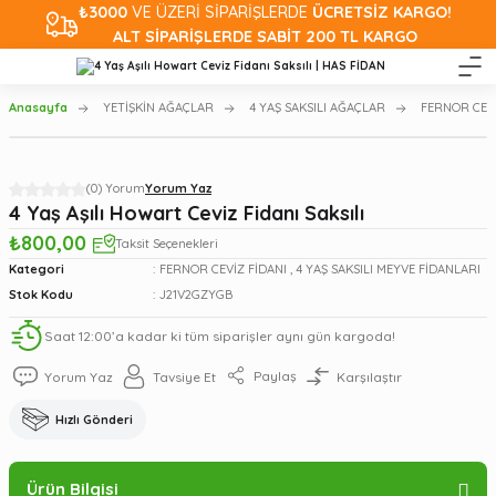
₺3000
VE ÜZERİ SİPARİŞLERDE
ÜCRETSİZ KARGO!
ALT SİPARİŞLERDE SABİT 200 TL KARGO
Anasayfa
YETİŞKİN AĞAÇLAR
4 YAŞ SAKSILI AĞAÇLAR
FERNOR CEVİ
(0) Yorum
Yorum Yaz
4 Yaş Aşılı Howart Ceviz Fidanı Saksılı
₺800,00
Taksit Seçenekleri
Kategori
FERNOR CEVİZ FİDANI
,
4 YAŞ SAKSILI MEYVE FİDANLARI
Stok Kodu
J21V2GZYGB
Saat 12:00’a kadar ki tüm siparişler aynı gün kargoda!
Paylaş
Yorum Yaz
Tavsiye Et
Karşılaştır
Hızlı Gönderi
Ürün Bilgisi