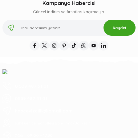
Kampanya Habercisi
Güncel indirim ve fırsatları kaçırmayın.
Kaydet
0 539 487 51 01
0539 487 51 01
hascevizcilik@gmail.com
sahil yenice mahallesi Bandırma/Balıkesir
09:00 - 17:30
7 Gün :