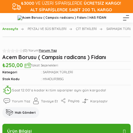
₺3000
VE ÜZERİ SİPARİŞLERDE
ÜCRETSİZ KARGO!
ALT SİPARİŞLERDE SABİT 200 TL KARGO
Anasayfa
PEYZAJ VE SÜS BİTKİLERİ
ÇİT BİTKİLERİ
SARMAŞIK TÜRLE
(0) Yorum
Yorum Yaz
Acem Borusu ( Campsis radicans ) Fidanı
₺250,00
Taksit Seçenekleri
Kategori
SARMAŞIK TÜRLERİ
Stok Kodu
HN4DUR38SG
Saat 12:00’a kadar ki tüm siparişler aynı gün kargoda!
Paylaş
Yorum Yaz
Tavsiye Et
Karşılaştır
Hızlı Gönderi
Ürün Bilgisi