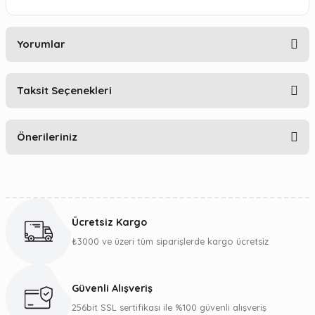
Yorumlar
Taksit Seçenekleri
Bu ürüne ilk yorumu siz yapın!
Önerileriniz
Yorum Yaz
Bu ürünün fiyat bilgisi, resim, ürün açıklamalarında ve diğer
konularda yetersiz gördüğünüz noktaları öneri formunu
kullanarak tarafımıza iletebilirsiniz.
Ücretsiz Kargo
Görüş ve önerileriniz için teşekkür ederiz.
₺3000 ve üzeri tüm siparişlerde kargo ücretsiz
Ürün resmi kalitesiz, bozuk veya görüntülenemiyor.
Ürün açıklamasında eksik bilgiler bulunuyor.
Güvenli Alışveriş
Ürün bilgilerinde hatalar bulunuyor.
256bit SSL sertifikası ile %100 güvenli alışveriş