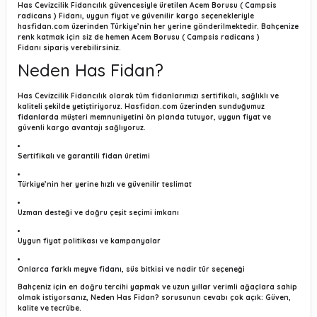
Has Cevizcilik Fidancılık güvencesiyle üretilen Acem Borusu ( Campsis
radicans ) Fidanı, uygun fiyat ve güvenilir kargo seçenekleriyle
hasfidan.com
üzerinden Türkiye’nin her yerine gönderilmektedir. Bahçenize
renk katmak için siz de hemen Acem Borusu ( Campsis radicans )
Fidanı sipariş verebilirsiniz.
Neden Has Fidan?
Has Cevizcilik Fidancılık olarak tüm fidanlarımızı sertifikalı, sağlıklı ve
kaliteli şekilde yetiştiriyoruz.
Hasfidan.com
üzerinden sunduğumuz
fidanlarda müşteri memnuniyetini ön planda tutuyor, uygun fiyat ve
güvenli kargo avantajı sağlıyoruz.
Sertifikalı ve garantili fidan üretimi
Türkiye’nin her yerine hızlı ve güvenilir teslimat
Uzman desteği ve doğru çeşit seçimi imkanı
Uygun fiyat politikası ve kampanyalar
Onlarca farklı meyve fidanı, süs bitkisi ve nadir tür seçeneği
Bahçeniz için en doğru tercihi yapmak ve uzun yıllar verimli ağaçlara sahip
olmak istiyorsanız,
Neden Has Fidan?
sorusunun cevabı çok açık: Güven,
kalite ve tecrübe.