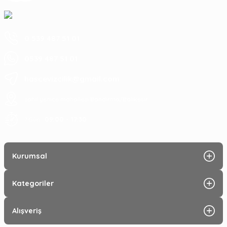
0 539 487 51 01
0539 487 51 01
hascevizcilik@gmail.com
sahil yenice mahallesi Bandırma/Balıkesir
09:00 - 17:30
7 Gün :
Kurumsal
Kategoriler
Alışveriş