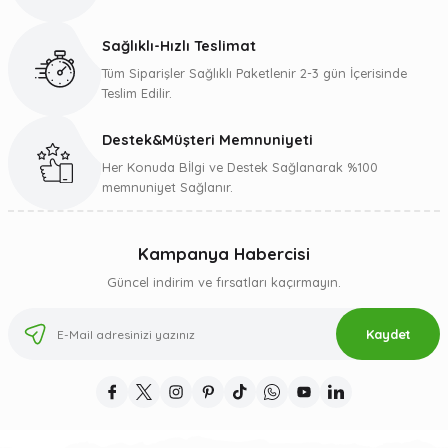
Ürün fiyatı diğer sitelerden daha pahalı.
Bu ürüne benzer farklı alternatifler olmalı.
Sağlıklı-Hızlı Teslimat
Tüm Siparişler Sağlıklı Paketlenir 2-3 gün İçerisinde
Teslim Edilir.
Destek&Müşteri Memnuniyeti
Gönder
Her Konuda Bİlgi ve Destek Sağlanarak %100
memnuniyet Sağlanır.
Kampanya Habercisi
Güncel indirim ve fırsatları kaçırmayın.
Kaydet