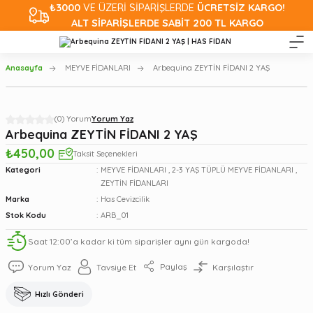
₺3000
VE ÜZERİ SİPARİŞLERDE
ÜCRETSİZ KARGO!
ALT SİPARİŞLERDE SABİT 200 TL KARGO
Anasayfa
MEYVE FİDANLARI
Arbequina ZEYTİN FİDANI 2 YAŞ
(0) Yorum
Yorum Yaz
Arbequina ZEYTİN FİDANI 2 YAŞ
₺450,00
Taksit Seçenekleri
Kategori
MEYVE FİDANLARI
,
2-3 YAŞ TÜPLÜ MEYVE FİDANLARI
,
ZEYTİN FİDANLARI
Marka
Has Cevizcilik
Stok Kodu
ARB_01
Saat 12:00’a kadar ki tüm siparişler aynı gün kargoda!
Paylaş
Yorum Yaz
Tavsiye Et
Karşılaştır
Hızlı Gönderi