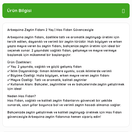
Ürün Bilgisi
Arbequina Zeytin Fidanı 2 Yaş | Has Fidan Güvencesiyle
Arbequina zeytin fidanı, özellikle tatlı ve aromatik zeytinyağı üretimi için
tercih edilen, dayanıklı ve verimli bir zeytin türüdür. Hızlı büyüyen ve erken
yaşta meyve veren bu zeytin fidanı, bahçenize zeytin üretimi için ideal bir
seçenek sunar. 2 yaşındaki sağlıklı fidan, gelişmeye ve meyve vermeye
başlamak için mükemmel bir başlangıçtır.
Ürün Özellikleri:
✅
Yaş:
2 yaşında, sağlıklı ve güçlü gelişmiş fidan
✅
İklim Dayanıklılığı:
Ilıman iklimlere uyumlu, sıcak iklimlerde verimli
✅
Büyüme Özelliği:
Hızla büyüyen, erken meyve veren zeytin fidanı
✅
Meyve Özelliği:
Tatlı ve aromatik, kaliteli zeytinler
✅
Kullanım Alanı:
Bahçeler, zeytinlikler ve ev bahçelerinde zeytin yetiştirmek
için ideal
Neden Has Fidan?
Has Fidan, sağlıklı ve kaliteli zeytin fidanlarını güvenceli bir şekilde
sunarak, uzun yıllar boyunca bol ve verimli zeytin hasadı almanızı sağlar.
Bahçenizde zeytin yetiştirmek ve kaliteli zeytinyağı üretmek için Has Fidan
güvencesiyle Arbequina zeytin fidanınızı hemen sipariş edin!