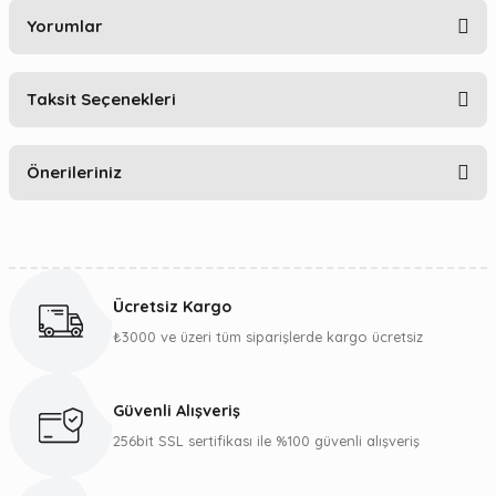
Yorumlar
Taksit Seçenekleri
Bu ürüne ilk yorumu siz yapın!
Önerileriniz
Yorum Yaz
Bu ürünün fiyat bilgisi, resim, ürün açıklamalarında ve diğer
konularda yetersiz gördüğünüz noktaları öneri formunu
kullanarak tarafımıza iletebilirsiniz.
Ücretsiz Kargo
Görüş ve önerileriniz için teşekkür ederiz.
₺3000 ve üzeri tüm siparişlerde kargo ücretsiz
Ürün resmi kalitesiz, bozuk veya görüntülenemiyor.
Ürün açıklamasında eksik bilgiler bulunuyor.
Güvenli Alışveriş
Ürün bilgilerinde hatalar bulunuyor.
256bit SSL sertifikası ile %100 güvenli alışveriş
Ürün fiyatı diğer sitelerden daha pahalı.
Bu ürüne benzer farklı alternatifler olmalı.