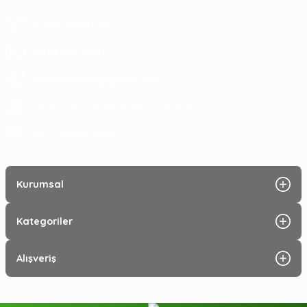
0 539 487 51 01
0539 487 51 01
hascevizcilik@gmail.com
sahil yenice mahallesi Bandırma/Balıkesir
09:00 - 17:30
7 Gün :
Kurumsal
Kategoriler
Alışveriş