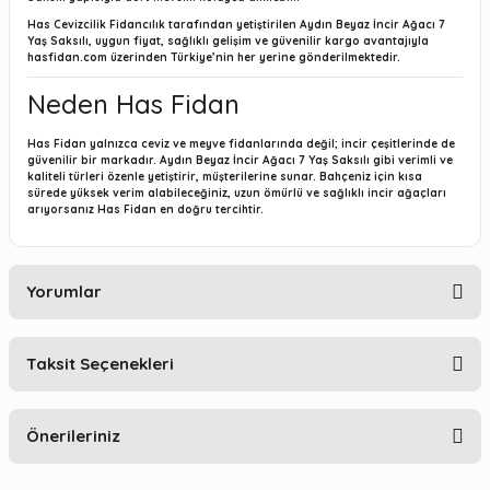
Has Cevizcilik Fidancılık tarafından yetiştirilen Aydın Beyaz İncir Ağacı 7
Yaş Saksılı, uygun fiyat, sağlıklı gelişim ve güvenilir kargo avantajıyla
hasfidan.com
üzerinden Türkiye’nin her yerine gönderilmektedir.
Neden Has Fidan
Has Fidan yalnızca ceviz ve meyve fidanlarında değil; incir çeşitlerinde de
güvenilir bir markadır. Aydın Beyaz İncir Ağacı 7 Yaş Saksılı gibi verimli ve
kaliteli türleri özenle yetiştirir, müşterilerine sunar. Bahçeniz için kısa
sürede yüksek verim alabileceğiniz, uzun ömürlü ve sağlıklı incir ağaçları
arıyorsanız Has Fidan en doğru tercihtir.
Yorumlar
Taksit Seçenekleri
Bu ürüne ilk yorumu siz yapın!
Önerileriniz
Yorum Yaz