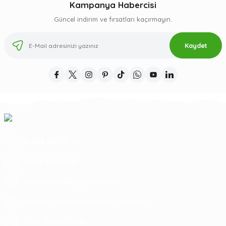
Kampanya Habercisi
Güncel indirim ve fırsatları kaçırmayın.
Kaydet
0 539 487 51 01
0539 487 51 01
hascevizcilik@gmail.com
sahil yenice mahallesi Bandırma/Balıkesir
09:00 - 17:30
7 Gün :