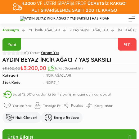
₺3000
VE ÜZERİ SİPARİŞLERDE
ÜCRETSİZ KARGO!
ALT SİPARİŞLERDE SABİT 200 TL KARGO
Anasayfa
YETİŞKİN AĞAÇLAR
7 YAŞ SAKSILI AĞAÇLAR
İNCİR AĞAÇL
Yeni
%11
(0) Yorum
Yorum Yaz
AYDIN BEYAZ İNCİR AĞACI 7 YAŞ SAKSILI
₺3.200,00
₺3.600,00
Taksit Seçenekleri
Kategori
İNCİR AĞAÇLARI
Stok Kodu
İNCİR7_1
Saat 12:00’a kadar ki tüm siparişler aynı gün kargoda!
Paylaş
Yorum Yaz
Tavsiye Et
Karşılaştır
Hızlı Gönderi
Kargo Bedava
Ürün Bilgisi