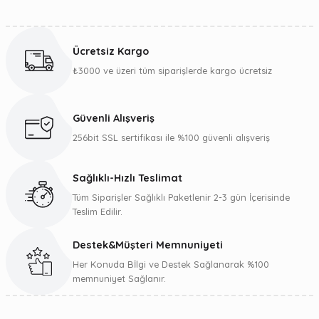
Bu ürünün fiyat bilgisi, resim, ürün açıklamalarında ve diğer
konularda yetersiz gördüğünüz noktaları öneri formunu
kullanarak tarafımıza iletebilirsiniz.
Ücretsiz Kargo
Görüş ve önerileriniz için teşekkür ederiz.
₺3000 ve üzeri tüm siparişlerde kargo ücretsiz
Ürün resmi kalitesiz, bozuk veya görüntülenemiyor.
Ürün açıklamasında eksik bilgiler bulunuyor.
Güvenli Alışveriş
Ürün bilgilerinde hatalar bulunuyor.
256bit SSL sertifikası ile %100 güvenli alışveriş
Ürün fiyatı diğer sitelerden daha pahalı.
Bu ürüne benzer farklı alternatifler olmalı.
Sağlıklı-Hızlı Teslimat
Tüm Siparişler Sağlıklı Paketlenir 2-3 gün İçerisinde
Teslim Edilir.
Destek&Müşteri Memnuniyeti
Gönder
Her Konuda Bİlgi ve Destek Sağlanarak %100
memnuniyet Sağlanır.