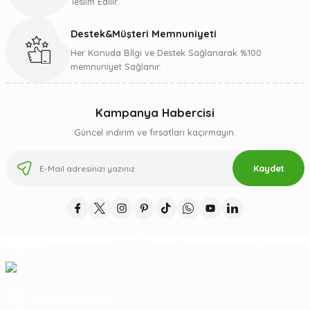
Teslim Edilir.
Destek&Müşteri Memnuniyeti
Gönder
Her Konuda Bİlgi ve Destek Sağlanarak %100
memnuniyet Sağlanır.
Kampanya Habercisi
Güncel indirim ve fırsatları kaçırmayın.
Kaydet
0 539 487 51 01