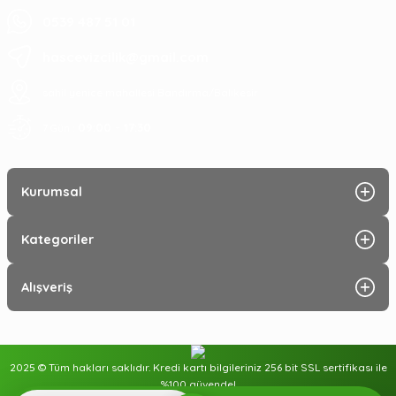
0539 487 51 01
hascevizcilik@gmail.com
sahil yenice mahallesi Bandırma/Balıkesir
09:00 - 17:30
7 Gün :
Kurumsal
Kategoriler
Alışveriş
2025 © Tüm hakları saklıdır. Kredi kartı bilgileriniz 256 bit SSL sertifikası ile
%100 güvende!