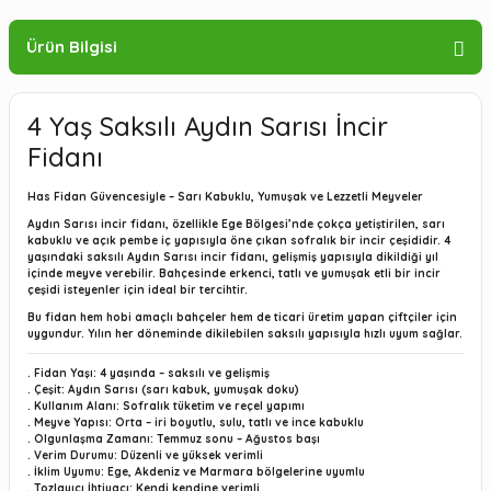
Ürün Bilgisi
4 Yaş Saksılı Aydın Sarısı İncir
Fidanı
Has Fidan Güvencesiyle – Sarı Kabuklu, Yumuşak ve Lezzetli Meyveler
Aydın Sarısı incir fidanı, özellikle Ege Bölgesi’nde çokça yetiştirilen, sarı
kabuklu ve açık pembe iç yapısıyla öne çıkan sofralık bir incir çeşididir. 4
yaşındaki saksılı Aydın Sarısı incir fidanı, gelişmiş yapısıyla dikildiği yıl
içinde meyve verebilir. Bahçesinde erkenci, tatlı ve yumuşak etli bir incir
çeşidi isteyenler için ideal bir tercihtir.
Bu fidan hem hobi amaçlı bahçeler hem de ticari üretim yapan çiftçiler için
uygundur. Yılın her döneminde dikilebilen saksılı yapısıyla hızlı uyum sağlar.
. Fidan Yaşı:
4 yaşında – saksılı ve gelişmiş
. Çeşit:
Aydın Sarısı (sarı kabuk, yumuşak doku)
. Kullanım Alanı:
Sofralık tüketim ve reçel yapımı
. Meyve Yapısı:
Orta – iri boyutlu, sulu, tatlı ve ince kabuklu
. Olgunlaşma Zamanı:
Temmuz sonu – Ağustos başı
. Verim Durumu:
Düzenli ve yüksek verimli
. İklim Uyumu:
Ege, Akdeniz ve Marmara bölgelerine uyumlu
. Tozlayıcı İhtiyacı:
Kendi kendine verimli