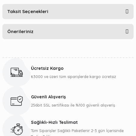
Taksit Seçenekleri
Bu ürüne ilk yorumu siz yapın!
Önerileriniz
Yorum Yaz
Bu ürünün fiyat bilgisi, resim, ürün açıklamalarında ve diğer
konularda yetersiz gördüğünüz noktaları öneri formunu
kullanarak tarafımıza iletebilirsiniz.
Ücretsiz Kargo
Görüş ve önerileriniz için teşekkür ederiz.
₺3000 ve üzeri tüm siparişlerde kargo ücretsiz
Ürün resmi kalitesiz, bozuk veya görüntülenemiyor.
Ürün açıklamasında eksik bilgiler bulunuyor.
Güvenli Alışveriş
Ürün bilgilerinde hatalar bulunuyor.
256bit SSL sertifikası ile %100 güvenli alışveriş
Ürün fiyatı diğer sitelerden daha pahalı.
Bu ürüne benzer farklı alternatifler olmalı.
Sağlıklı-Hızlı Teslimat
Tüm Siparişler Sağlıklı Paketlenir 2-3 gün İçerisinde