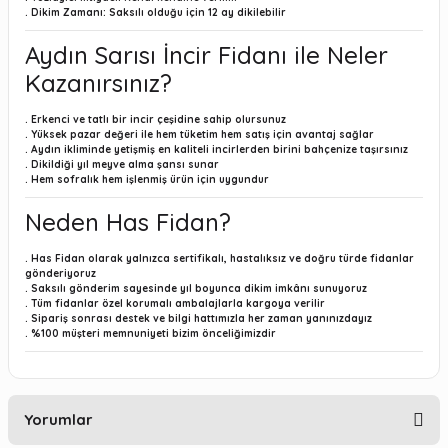
. Dikim Zamanı:
Saksılı olduğu için 12 ay dikilebilir
Aydın Sarısı İncir Fidanı ile Neler
Kazanırsınız?
.
Erkenci ve tatlı bir incir çeşidine sahip olursunuz
.
Yüksek pazar değeri ile hem tüketim hem satış için avantaj sağlar
.
Aydın ikliminde yetişmiş en kaliteli incirlerden birini bahçenize taşırsınız
.
Dikildiği yıl meyve alma şansı sunar
.
Hem sofralık hem işlenmiş ürün için uygundur
Neden Has Fidan?
.
Has Fidan olarak yalnızca sertifikalı, hastalıksız ve doğru türde fidanlar
gönderiyoruz
.
Saksılı gönderim sayesinde yıl boyunca dikim imkânı sunuyoruz
.
Tüm fidanlar özel korumalı ambalajlarla kargoya verilir
.
Sipariş sonrası destek ve bilgi hattımızla her zaman yanınızdayız
.
%100 müşteri memnuniyeti bizim önceliğimizdir
Yorumlar