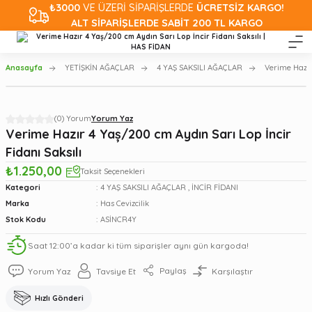
₺3000
VE ÜZERİ SİPARİŞLERDE
ÜCRETSİZ KARGO!
ALT SİPARİŞLERDE SABİT 200 TL KARGO
Anasayfa
YETİŞKİN AĞAÇLAR
4 YAŞ SAKSILI AĞAÇLAR
Verime Hazır
(0) Yorum
Yorum Yaz
Verime Hazır 4 Yaș/200 cm Aydın Sarı Lop İncir
Fidanı Saksılı
₺1.250,00
Taksit Seçenekleri
Kategori
4 YAŞ SAKSILI AĞAÇLAR
,
İNCİR FİDANI
Marka
Has Cevizcilik
Stok Kodu
ASİNCR4Y
Saat 12:00’a kadar ki tüm siparişler aynı gün kargoda!
Paylaş
Yorum Yaz
Tavsiye Et
Karşılaştır
Hızlı Gönderi