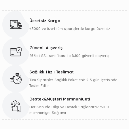
Bu ürünün fiyat bilgisi, resim, ürün açıklamalarında ve diğer
konularda yetersiz gördüğünüz noktaları öneri formunu
kullanarak tarafımıza iletebilirsiniz.
Ücretsiz Kargo
Görüş ve önerileriniz için teşekkür ederiz.
₺3000 ve üzeri tüm siparişlerde kargo ücretsiz
Ürün resmi kalitesiz, bozuk veya görüntülenemiyor.
Ürün açıklamasında eksik bilgiler bulunuyor.
Güvenli Alışveriş
Ürün bilgilerinde hatalar bulunuyor.
256bit SSL sertifikası ile %100 güvenli alışveriş
Ürün fiyatı diğer sitelerden daha pahalı.
Bu ürüne benzer farklı alternatifler olmalı.
Sağlıklı-Hızlı Teslimat
Tüm Siparişler Sağlıklı Paketlenir 2-3 gün İçerisinde
Teslim Edilir.
Destek&Müşteri Memnuniyeti
Gönder
Her Konuda Bİlgi ve Destek Sağlanarak %100
memnuniyet Sağlanır.