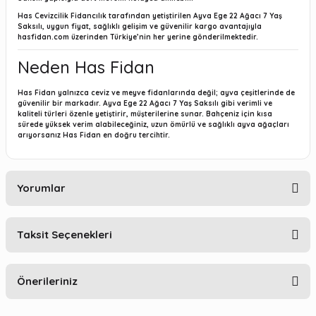
Has Cevizcilik Fidancılık tarafından yetiştirilen Ayva Ege 22 Ağacı 7 Yaş
Saksılı, uygun fiyat, sağlıklı gelişim ve güvenilir kargo avantajıyla
hasfidan.com
üzerinden Türkiye’nin her yerine gönderilmektedir.
Neden Has Fidan
Has Fidan yalnızca ceviz ve meyve fidanlarında değil; ayva çeşitlerinde de
güvenilir bir markadır. Ayva Ege 22 Ağacı 7 Yaş Saksılı gibi verimli ve
kaliteli türleri özenle yetiştirir, müşterilerine sunar. Bahçeniz için kısa
sürede yüksek verim alabileceğiniz, uzun ömürlü ve sağlıklı ayva ağaçları
arıyorsanız Has Fidan en doğru tercihtir.
Yorumlar
Taksit Seçenekleri
Bu ürüne ilk yorumu siz yapın!
Önerileriniz
Yorum Yaz