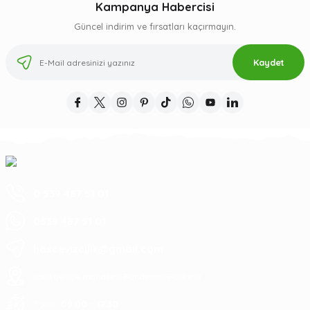
Kampanya Habercisi
Güncel indirim ve fırsatları kaçırmayın.
Kaydet
0 539 487 51 01
0539 487 51 01
hascevizcilik@gmail.com
sahil yenice mahallesi Bandırma/Balıkesir
09:00 - 17:30
7 Gün :