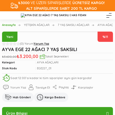
₺3000
VE ÜZERİ SİPARİŞLERDE
ÜCRETSİZ KARGO!
ALT SİPARİŞLERDE SABİT 200 TL KARGO
Anasayfa
YETİŞKİN AĞAÇLAR
7 YAŞ SAKSILI AĞAÇLAR
AYVA AĞAÇL
Yeni
%11
(0) Yorum
Yorum Yaz
AYVA EGE 22 AĞACI 7 YAŞ SAKSILI
₺3.200,00
₺3.600,00
Taksit Seçenekleri
Kategori
AYVA AĞAÇLARI
Stok Kodu
EGE227_01
Saat 12:00’a kadar ki tüm siparişler aynı gün kargoda!
Paylaş
Yorum Yaz
Tavsiye Et
Karşılaştır
Hızlı Gönderi
Kargo Bedava
Ürün Bilgisi