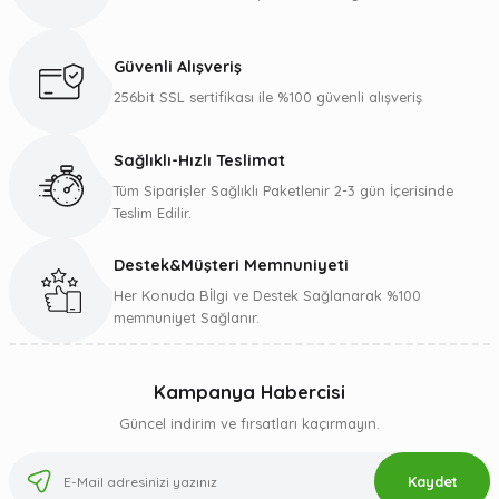
Ürün resmi kalitesiz, bozuk veya görüntülenemiyor.
Ürün açıklamasında eksik bilgiler bulunuyor.
Güvenli Alışveriş
Ürün bilgilerinde hatalar bulunuyor.
256bit SSL sertifikası ile %100 güvenli alışveriş
Ürün fiyatı diğer sitelerden daha pahalı.
Bu ürüne benzer farklı alternatifler olmalı.
Sağlıklı-Hızlı Teslimat
Tüm Siparişler Sağlıklı Paketlenir 2-3 gün İçerisinde
Teslim Edilir.
Destek&Müşteri Memnuniyeti
Gönder
Her Konuda Bİlgi ve Destek Sağlanarak %100
memnuniyet Sağlanır.
Kampanya Habercisi
Güncel indirim ve fırsatları kaçırmayın.
Kaydet