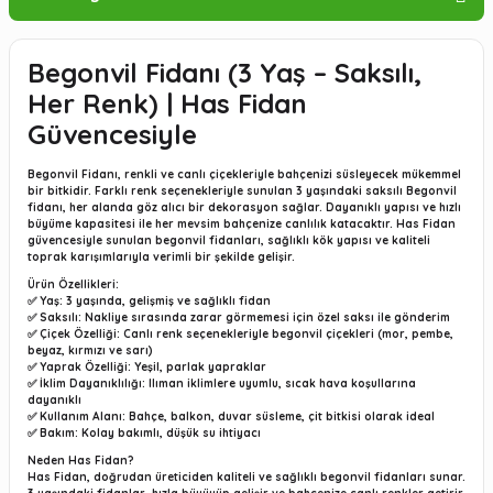
Begonvil Fidanı (3 Yaş – Saksılı,
Her Renk) | Has Fidan
Güvencesiyle
Begonvil Fidanı
, renkli ve canlı çiçekleriyle bahçenizi süsleyecek mükemmel
bir bitkidir. Farklı renk seçenekleriyle sunulan
3 yaşındaki saksılı Begonvil
fidanı
, her alanda göz alıcı bir dekorasyon sağlar. Dayanıklı yapısı ve hızlı
büyüme kapasitesi ile her mevsim bahçenize canlılık katacaktır.
Has Fidan
güvencesiyle
sunulan begonvil fidanları, sağlıklı kök yapısı ve kaliteli
toprak karışımlarıyla verimli bir şekilde gelişir.
Ürün Özellikleri:
✅
Yaş:
3 yaşında, gelişmiş ve sağlıklı fidan
✅
Saksılı:
Nakliye sırasında zarar görmemesi için özel saksı ile gönderim
✅
Çiçek Özelliği:
Canlı renk seçenekleriyle begonvil çiçekleri (mor, pembe,
beyaz, kırmızı ve sarı)
✅
Yaprak Özelliği:
Yeşil, parlak yapraklar
✅
İklim Dayanıklılığı:
Ilıman iklimlere uyumlu, sıcak hava koşullarına
dayanıklı
✅
Kullanım Alanı:
Bahçe, balkon, duvar süsleme, çit bitkisi olarak ideal
✅
Bakım:
Kolay bakımlı, düşük su ihtiyacı
Neden Has Fidan?
Has Fidan,
doğrudan üreticiden
kaliteli ve sağlıklı begonvil fidanları sunar.