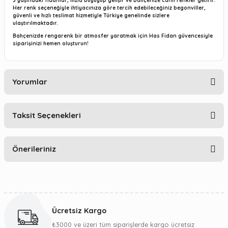
3 yaşındaki fidanlar
, hızla büyüyüp gelişir ve bahçenize canlı renkler getirir.
Her renk seçeneğiyle ihtiyacınıza göre tercih edebileceğiniz begonviller,
güvenli ve hızlı teslimat
hizmetiyle Türkiye genelinde sizlere
ulaştırılmaktadır.
Bahçenizde rengarenk bir atmosfer yaratmak için Has Fidan güvencesiyle
siparişinizi hemen oluşturun!
Yorumlar
Taksit Seçenekleri
Bu ürüne ilk yorumu siz yapın!
Önerileriniz
Yorum Yaz
Bu ürünün fiyat bilgisi, resim, ürün açıklamalarında ve diğer
konularda yetersiz gördüğünüz noktaları öneri formunu
kullanarak tarafımıza iletebilirsiniz.
Ücretsiz Kargo
Görüş ve önerileriniz için teşekkür ederiz.
₺3000 ve üzeri tüm siparişlerde kargo ücretsiz