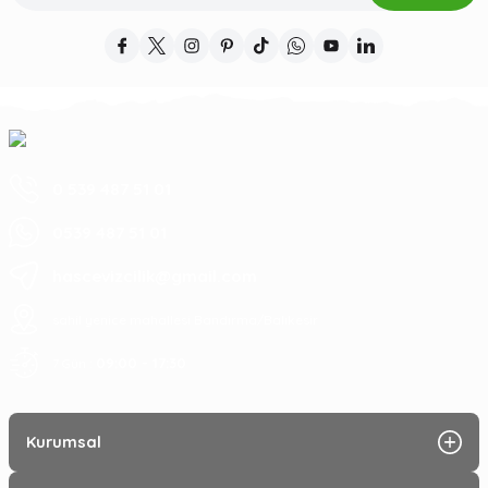
0 539 487 51 01
0539 487 51 01
hascevizcilik@gmail.com
sahil yenice mahallesi Bandırma/Balıkesir
09:00 - 17:30
7 Gün :
Kurumsal