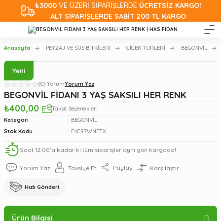
₺3000
VE ÜZERİ SİPARİŞLERDE
ÜCRETSİZ KARGO!
ALT SİPARİŞLERDE SABİT 200 TL KARGO
Anasayfa
PEYZAJ VE SÜS BİTKİLERİ
ÇİÇEK TÜRLERİ
BEGONVİL
Yeni
(0) Yorum
Yorum Yaz
BEGONVİL FİDANI 3 YAŞ SAKSILI HER RENK
₺400,00
Taksit Seçenekleri
Kategori
BEGONVİL
Stok Kodu
F4C97WNFTX
Saat 12:00’a kadar ki tüm siparişler aynı gün kargoda!
Paylaş
Yorum Yaz
Tavsiye Et
Karşılaştır
Hızlı Gönderi
Ürün Bilgisi