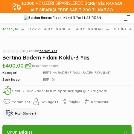
₺3000
VE ÜZERİ SİPARİŞLERDE
ÜCRETSİZ KARGO!
ALT SİPARİŞLERDE SABİT 200 TL KARGO
Anasayfa
CEVİZ VE BADEM FİDANI
BADEM FİDANLARI
BERTİNA BAD
(0) Yorum
Yorum Yaz
Bertina Badem Fidanı Köklü-3 Yaş
₺400,00
Taksit Seçenekleri
Kategori
BERTİNA BADEM FİDANI
,
BADEM FİDANLARI
Stok Kodu
BER_01
Saat 12:00’a kadar ki tüm siparişler aynı gün kargoda!
Paylaş
Yorum Yaz
Tavsiye Et
Karşılaştır
Hızlı Gönderi
Ürün Bilgisi