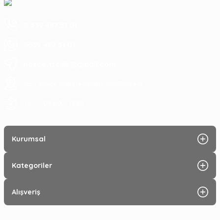
0 539 487 51 01
0539 487 51 01
hascevizcilik@gmail.com
sahil yenice mahallesi Bandırma/Balıkesir
09:00 - 17:30
7 Gün :
Kurumsal
Kategoriler
Alışveriş