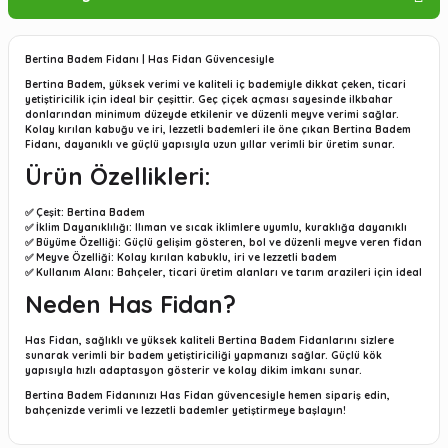
Bertina Badem Fidanı | Has Fidan Güvencesiyle
Bertina Badem, yüksek verimi ve kaliteli iç bademiyle dikkat çeken, ticari
yetiştiricilik için ideal bir çeşittir. Geç çiçek açması sayesinde ilkbahar
donlarından minimum düzeyde etkilenir ve düzenli meyve verimi sağlar.
Kolay kırılan kabuğu ve iri, lezzetli bademleri ile öne çıkan Bertina Badem
Fidanı, dayanıklı ve güçlü yapısıyla uzun yıllar verimli bir üretim sunar.
Ürün Özellikleri:
✅
Çeşit
: Bertina Badem
✅
İklim Dayanıklılığı
: Ilıman ve sıcak iklimlere uyumlu, kuraklığa dayanıklı
✅
Büyüme Özelliği
: Güçlü gelişim gösteren, bol ve düzenli meyve veren fidan
✅
Meyve Özelliği
: Kolay kırılan kabuklu, iri ve lezzetli badem
✅
Kullanım Alanı
: Bahçeler, ticari üretim alanları ve tarım arazileri için ideal
Neden Has Fidan?
Has Fidan, sağlıklı ve yüksek kaliteli Bertina Badem Fidanlarını sizlere
sunarak verimli bir badem yetiştiriciliği yapmanızı sağlar. Güçlü kök
yapısıyla hızlı adaptasyon gösterir ve kolay dikim imkanı sunar.
Bertina Badem Fidanınızı
Has Fidan güvencesiyle
hemen sipariş edin,
bahçenizde verimli ve lezzetli bademler yetiştirmeye başlayın!