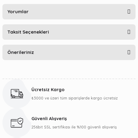
Yorumlar
Taksit Seçenekleri
Bu ürüne ilk yorumu siz yapın!
Önerileriniz
Yorum Yaz
Bu ürünün fiyat bilgisi, resim, ürün açıklamalarında ve diğer
konularda yetersiz gördüğünüz noktaları öneri formunu
kullanarak tarafımıza iletebilirsiniz.
Ücretsiz Kargo
Görüş ve önerileriniz için teşekkür ederiz.
₺3000 ve üzeri tüm siparişlerde kargo ücretsiz
Ürün resmi kalitesiz, bozuk veya görüntülenemiyor.
Ürün açıklamasında eksik bilgiler bulunuyor.
Güvenli Alışveriş
Ürün bilgilerinde hatalar bulunuyor.
256bit SSL sertifikası ile %100 güvenli alışveriş
Ürün fiyatı diğer sitelerden daha pahalı.