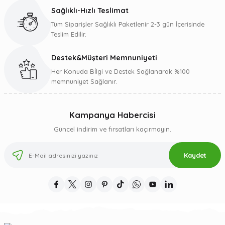
Bu ürüne benzer farklı alternatifler olmalı.
Sağlıklı-Hızlı Teslimat
Tüm Siparişler Sağlıklı Paketlenir 2-3 gün İçerisinde
Teslim Edilir.
Destek&Müşteri Memnuniyeti
Gönder
Her Konuda Bİlgi ve Destek Sağlanarak %100
memnuniyet Sağlanır.
Kampanya Habercisi
Güncel indirim ve fırsatları kaçırmayın.
Kaydet