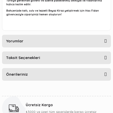
Türkiye genelinde güvenli ve özenle paketlenmiş sevkiyat ile fidanlarınız
hızlıca teslim edilir.
Bahçenizde tatlı, sulu ve lezzetli Beyaz Kiraz yetiştirmek için Has Fidan
güvencesiyle siparişinizi hemen oluşturun!
Yorumlar
Taksit Seçenekleri
Bu ürüne ilk yorumu siz yapın!
Önerileriniz
Yorum Yaz
Bu ürünün fiyat bilgisi, resim, ürün açıklamalarında ve diğer
konularda yetersiz gördüğünüz noktaları öneri formunu
kullanarak tarafımıza iletebilirsiniz.
Ücretsiz Kargo
Görüş ve önerileriniz için teşekkür ederiz.
₺3000 ve üzeri tüm siparişlerde kargo ücretsiz