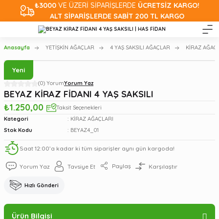
₺3000
VE ÜZERİ SİPARİŞLERDE
ÜCRETSİZ KARGO!
ALT SİPARİŞLERDE SABİT 200 TL KARGO
Anasayfa
YETİŞKİN AĞAÇLAR
4 YAŞ SAKSILI AĞAÇLAR
KİRAZ AĞAÇ
Yeni
(0) Yorum
Yorum Yaz
BEYAZ KİRAZ FİDANI 4 YAŞ SAKSILI
₺1.250,00
Taksit Seçenekleri
Kategori
KİRAZ AĞAÇLARI
Stok Kodu
BEYAZ4_01
Saat 12:00’a kadar ki tüm siparişler aynı gün kargoda!
Paylaş
Yorum Yaz
Tavsiye Et
Karşılaştır
Hızlı Gönderi
Ürün Bilgisi