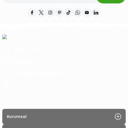
0 539 487 51 01
0539 487 51 01
hascevizcilik@gmail.com
sahil yenice mahallesi Bandırma/Balıkesir
09:00 - 17:30
7 Gün :
Kurumsal