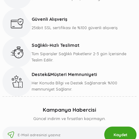
Ürün resmi kalitesiz, bozuk veya görüntülenemiyor.
Ürün açıklamasında eksik bilgiler bulunuyor.
Güvenli Alışveriş
Ürün bilgilerinde hatalar bulunuyor.
256bit SSL sertifikası ile %100 güvenli alışveriş
Ürün fiyatı diğer sitelerden daha pahalı.
Bu ürüne benzer farklı alternatifler olmalı.
Sağlıklı-Hızlı Teslimat
Tüm Siparişler Sağlıklı Paketlenir 2-3 gün İçerisinde
Teslim Edilir.
Destek&Müşteri Memnuniyeti
Gönder
Her Konuda Bİlgi ve Destek Sağlanarak %100
memnuniyet Sağlanır.
Kampanya Habercisi
Güncel indirim ve fırsatları kaçırmayın.
Kaydet