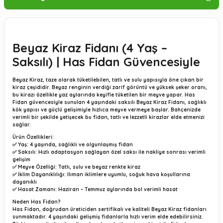
Beyaz Kiraz Fidanı (4 Yaş –
Saksılı) | Has Fidan Güvencesiyle
Beyaz Kiraz
, taze olarak tüketilebilen, tatlı ve sulu yapısıyla öne çıkan bir
kiraz çeşididir. Beyaz renginin verdiği zarif görüntü ve yüksek şeker oranı,
bu kirazı özellikle yaz aylarında keyifle tüketilen bir meyve yapar.
Has
Fidan güvencesiyle sunulan 4 yaşındaki saksılı Beyaz Kiraz Fidanı
, sağlıklı
kök yapısı ve güçlü gelişimiyle hızlıca meyve vermeye başlar. Bahçenizde
verimli bir şekilde yetişecek bu fidan, tatlı ve lezzetli kirazlar elde etmenizi
sağlar.
Ürün Özellikleri:
✅
Yaş:
4 yaşında, sağlıklı ve olgunlaşmış fidan
✅
Saksılı:
Hızlı adaptasyon sağlayan özel saksı ile nakliye sonrası verimli
gelişim
✅
Meyve Özelliği:
Tatlı, sulu ve beyaz renkte kiraz
✅
İklim Dayanıklılığı:
Ilıman iklimlere uyumlu, soğuk hava koşullarına
dayanıklı
✅
Hasat Zamanı:
Haziran – Temmuz aylarında bol verimli hasat
Neden Has Fidan?
Has Fidan, doğrudan üreticiden sertifikalı ve kaliteli Beyaz Kiraz fidanları
sunmaktadır. 4 yaşındaki gelişmiş fidanlarla hızlı verim elde edebilirsiniz.