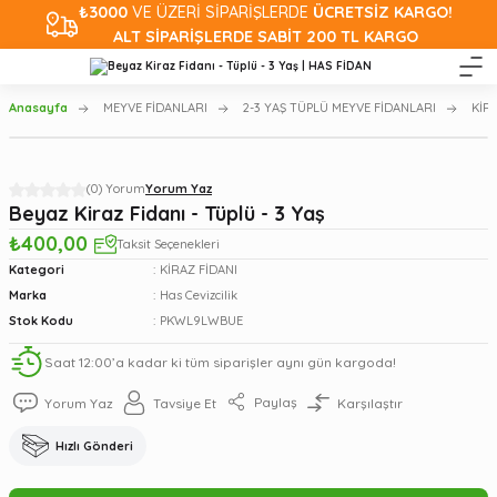
₺3000
VE ÜZERİ SİPARİŞLERDE
ÜCRETSİZ KARGO!
ALT SİPARİŞLERDE SABİT 200 TL KARGO
Anasayfa
MEYVE FİDANLARI
2-3 YAŞ TÜPLÜ MEYVE FİDANLARI
KİR
(0) Yorum
Yorum Yaz
Beyaz Kiraz Fidanı - Tüplü - 3 Yaş
₺400,00
Taksit Seçenekleri
Kategori
KİRAZ FİDANI
Marka
Has Cevizcilik
Stok Kodu
PKWL9LWBUE
Saat 12:00’a kadar ki tüm siparişler aynı gün kargoda!
Paylaş
Yorum Yaz
Tavsiye Et
Karşılaştır
Hızlı Gönderi