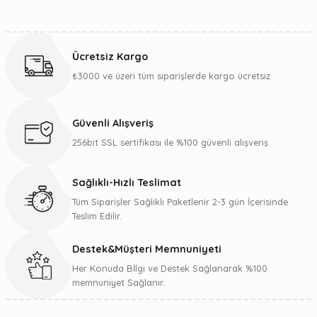
Bu ürünün fiyat bilgisi, resim, ürün açıklamalarında ve diğer
konularda yetersiz gördüğünüz noktaları öneri formunu
kullanarak tarafımıza iletebilirsiniz.
Ücretsiz Kargo
Görüş ve önerileriniz için teşekkür ederiz.
₺3000 ve üzeri tüm siparişlerde kargo ücretsiz
Ürün resmi kalitesiz, bozuk veya görüntülenemiyor.
Ürün açıklamasında eksik bilgiler bulunuyor.
Güvenli Alışveriş
Ürün bilgilerinde hatalar bulunuyor.
256bit SSL sertifikası ile %100 güvenli alışveriş
Ürün fiyatı diğer sitelerden daha pahalı.
Bu ürüne benzer farklı alternatifler olmalı.
Sağlıklı-Hızlı Teslimat
Tüm Siparişler Sağlıklı Paketlenir 2-3 gün İçerisinde
Teslim Edilir.
Destek&Müşteri Memnuniyeti
Gönder
Her Konuda Bİlgi ve Destek Sağlanarak %100
memnuniyet Sağlanır.