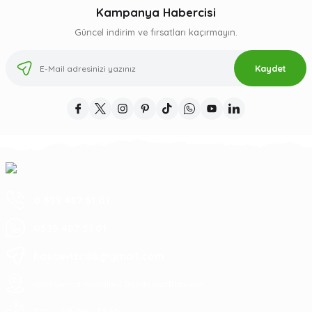
Kampanya Habercisi
Güncel indirim ve fırsatları kaçırmayın.
Kaydet
0 539 487 51 01
0539 487 51 01
hascevizcilik@gmail.com
sahil yenice mahallesi Bandırma/Balıkesir
09:00 - 17:30
7 Gün :