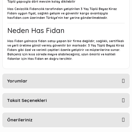
Tüplü yapısıyla dört mevsim kolay dikilebilir
Has Cevizcilik Fidancılık tarafından yetiştirilen 3 Yaş Tüplü Beyaz Kiraz
Fidanı uygun fiyat, sağlıklı gelişim ve güvenilir kargo avantajıyla
hasfidan.com üzerinden Türkiye’nin her yerine gönderilmektedir.
Neden Has Fidan
Has Fidan yalnızca fidan satışı yapan bir firma değildir; sağlıklı, sertifikalı
ve yerli üretime gönül vermiş güvenilir bir markadır. 3 Yaş Tüplü Beyaz Kiraz
Fidanı gibi özel ve verimli çeşitleri özenle yetiştirir ve müşterilerine sunar.
Bahçeniz için kısa sürede meyve alabileceğiniz, uzun ömürlü ve kaliteli
fidanlar için Has Fidan en doğru tercihtir.
Yorumlar
Taksit Seçenekleri
Bu ürüne ilk yorumu siz yapın!
Önerileriniz
Yorum Yaz