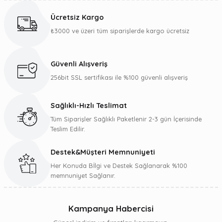
konularda yetersiz gördüğünüz noktaları öneri formunu
kullanarak tarafımıza iletebilirsiniz.
Ücretsiz Kargo
Görüş ve önerileriniz için teşekkür ederiz.
₺3000 ve üzeri tüm siparişlerde kargo ücretsiz
Ürün resmi kalitesiz, bozuk veya görüntülenemiyor.
Ürün açıklamasında eksik bilgiler bulunuyor.
Güvenli Alışveriş
Ürün bilgilerinde hatalar bulunuyor.
256bit SSL sertifikası ile %100 güvenli alışveriş
Ürün fiyatı diğer sitelerden daha pahalı.
Bu ürüne benzer farklı alternatifler olmalı.
Sağlıklı-Hızlı Teslimat
Tüm Siparişler Sağlıklı Paketlenir 2-3 gün İçerisinde
Teslim Edilir.
Destek&Müşteri Memnuniyeti
Gönder
Her Konuda Bİlgi ve Destek Sağlanarak %100
memnuniyet Sağlanır.
Kampanya Habercisi