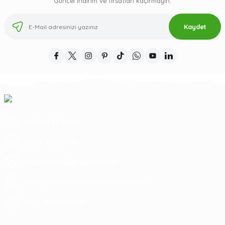
Güncel indirim ve fırsatları kaçırmayın.
Kaydet
0 539 487 51 01
0539 487 51 01
hascevizcilik@gmail.com
sahil yenice mahallesi Bandırma/Balıkesir
09:00 - 17:30
7 Gün :