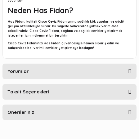
uygundur
Neden Has Fidan?
Has Fidan, kaliteli Cisco Ceviz Fidanlarını, sağlıklı kök yapıları ve güçlü
gelişim özellikleriyle sunar. Bu sayede bahçenizde yüksek verim elde
edebilirsiniz. Cisco Ceviz Fidanı, sağlam ve sağlıklı cevizler yetiştirmek
isteyenler için mükemmel bir tercihtir.
Cisco Ceviz Fidanınızı
Has Fidan güvencesiyle
hemen sipariş edin ve
bahçenizde bol verimli cevizler yetiştirmeye başlayın!
Yorumlar
Taksit Seçenekleri
Bu ürüne ilk yorumu siz yapın!
Önerileriniz
Yorum Yaz
Bu ürünün fiyat bilgisi, resim, ürün açıklamalarında ve diğer