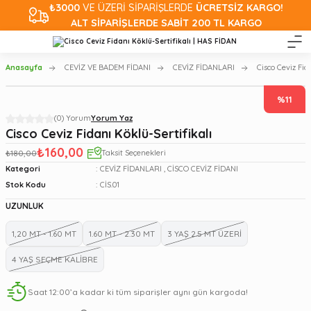
₺3000
VE ÜZERİ SİPARİŞLERDE
ÜCRETSİZ KARGO!
ALT SİPARİŞLERDE SABİT 200 TL KARGO
Anasayfa
CEVİZ VE BADEM FİDANI
CEVİZ FİDANLARI
Cisco Ceviz Fid
%11
(0) Yorum
Yorum Yaz
Cisco Ceviz Fidanı Köklü-Sertifikalı
₺160,00
₺180,00
Taksit Seçenekleri
Kategori
CEVİZ FİDANLARI
,
CİSCO CEVİZ FİDANI
Stok Kodu
CİS.01
UZUNLUK
1,20 MT - 1.60 MT
1.60 MT - 2.30 MT
3 YAŞ 2.5 MT ÜZERİ
4 YAŞ SEÇME KALİBRE
Saat 12:00’a kadar ki tüm siparişler aynı gün kargoda!