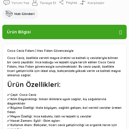
Paylaş
Yorum Yaz
Tavsiye Et
Karşılaştır
Hızlı Gönderi
Ürün Bilgisi
Cisco Ceviz Fidanı | Has Fidan Güvencesiyle
Cisco Ceviz, özellikle verimli meyve üretimi ve kaliteli iç cevizleriyle bilinen
bir ceviz çeşididir. İnce kabuğu ve lezzetli içiyle tercih edilen Cisco Ceviz
Fidanı, Has Fidan güvencesiyle sunulmaktadır. Bu ceviz çeşidi, özellikle
ticari yetiştiricilik için ideal olup, bahçenizde yüksek verim ve kaliteli meyve
almanızı sağlar.
Ürün Özellikleri:
✅
Çeşit
: Cisco Ceviz
✅
İklim Dayanıklılığı
: Ilıman iklimlere uyum sağlar, kış soğuklarına
dayanıklıdır
✅
Büyüme Özelliği
: Hızla büyüyen, sağlıklı gelişen, bol verimli cevizler üreten
fidan
✅
Meyve Özelliği
: İnce kabuklu, tatlı ve lezzetli iç cevizler
✅
Hasat Zamanı
: Eylül - Ekim ayları
✅
Kullanım Alanı
: Bahçeler, ticari ceviz yetiştiriciliği ve organik tarım için