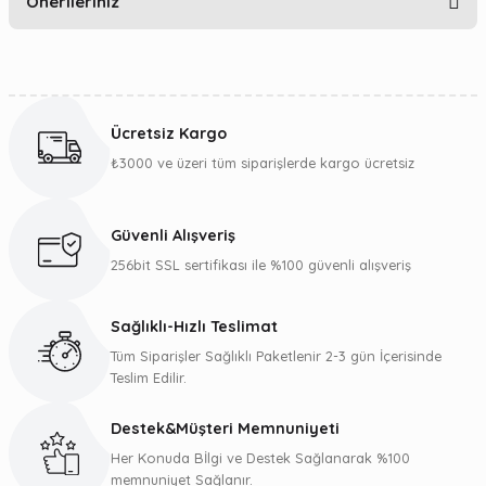
Önerileriniz
Yorum Yaz
Bu ürünün fiyat bilgisi, resim, ürün açıklamalarında ve diğer
konularda yetersiz gördüğünüz noktaları öneri formunu
kullanarak tarafımıza iletebilirsiniz.
Ücretsiz Kargo
Görüş ve önerileriniz için teşekkür ederiz.
₺3000 ve üzeri tüm siparişlerde kargo ücretsiz
Ürün resmi kalitesiz, bozuk veya görüntülenemiyor.
Ürün açıklamasında eksik bilgiler bulunuyor.
Güvenli Alışveriş
Ürün bilgilerinde hatalar bulunuyor.
256bit SSL sertifikası ile %100 güvenli alışveriş
Ürün fiyatı diğer sitelerden daha pahalı.
Bu ürüne benzer farklı alternatifler olmalı.
Sağlıklı-Hızlı Teslimat
Tüm Siparişler Sağlıklı Paketlenir 2-3 gün İçerisinde
Teslim Edilir.
Destek&Müşteri Memnuniyeti
Gönder
Her Konuda Bİlgi ve Destek Sağlanarak %100
memnuniyet Sağlanır.