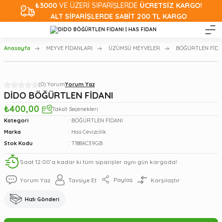
₺3000
VE ÜZERİ SİPARİŞLERDE
ÜCRETSİZ KARGO!
ALT SİPARİŞLERDE SABİT 200 TL KARGO
Anasayfa
MEYVE FİDANLARI
ÜZÜMSÜ MEYVELER
BÖĞÜRTLEN FİDA
(0) Yorum
Yorum Yaz
DİDO BÖĞÜRTLEN FİDANI
₺400,00
Taksit Seçenekleri
Kategori
BÖĞÜRTLEN FİDANI
Marka
Has Cevizcilik
Stok Kodu
T188AC39GB
Saat 12:00’a kadar ki tüm siparişler aynı gün kargoda!
Paylaş
Yorum Yaz
Tavsiye Et
Karşılaştır
Hızlı Gönderi