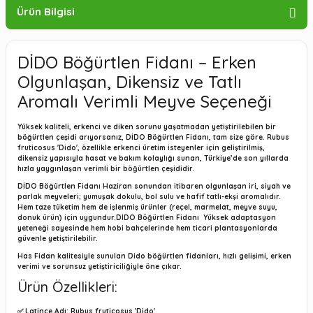
Ürün Bilgisi
DİDO Böğürtlen Fidanı – Erken
Olgunlaşan, Dikensiz ve Tatlı
Aromalı Verimli Meyve Seçeneği
Yüksek kaliteli, erkenci ve diken sorunu yaşatmadan yetiştirilebilen bir
böğürtlen çeşidi arıyorsanız,
DİDO Böğürtlen Fidanı
, tam size göre.
Rubus
fruticosus 'Dido'
, özellikle erkenci üretim isteyenler için geliştirilmiş,
dikensiz
yapısıyla hasat ve bakım kolaylığı sunan, Türkiye’de son yıllarda
hızla yaygınlaşan verimli bir böğürtlen çeşididir.
DİDO Böğürtlen Fidanı
Haziran sonundan itibaren olgunlaşan iri, siyah ve
parlak meyveleri; yumuşak dokulu, bol sulu ve hafif tatlı-ekşi aromalıdır.
Hem taze tüketim hem de işlenmiş ürünler (reçel, marmelat, meyve suyu,
donuk ürün) için uygundur.
DİDO Böğürtlen Fidanı
Yüksek adaptasyon
yeteneği sayesinde hem hobi bahçelerinde hem ticari plantasyonlarda
güvenle yetiştirilebilir.
Has Fidan
kalitesiyle sunulan Dido böğürtlen fidanları, hızlı gelişimi, erken
verimi ve sorunsuz yetiştiriciliğiyle öne çıkar.
Ürün Özellikleri:
✅
Latince Adı:
Rubus fruticosus 'Dido'