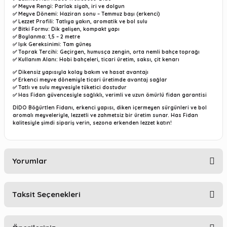
✅
Meyve Rengi:
Parlak siyah, iri ve dolgun
✅
Meyve Dönemi:
Haziran sonu – Temmuz başı (erkenci)
✅
Lezzet Profili:
Tatlıya yakın, aromatik ve bol sulu
✅
Bitki Formu:
Dik gelişen, kompakt yapı
✅
Boylanma:
1,5 – 2 metre
✅
Işık Gereksinimi:
Tam güneş
✅
Toprak Tercihi:
Geçirgen, humusça zengin, orta nemli bahçe toprağı
✅
Kullanım Alanı:
Hobi bahçeleri, ticari üretim, saksı, çit kenarı
✅ Dikensiz yapısıyla kolay bakım ve hasat avantajı
✅ Erkenci meyve dönemiyle ticari üretimde avantaj sağlar
✅ Tatlı ve sulu meyvesiyle tüketici dostudur
✅ Has Fidan güvencesiyle sağlıklı, verimli ve uzun ömürlü fidan garantisi
DİDO Böğürtlen Fidanı
, erkenci yapısı, diken içermeyen sürgünleri ve bol
aromalı meyveleriyle, lezzetli ve zahmetsiz bir üretim sunar. Has Fidan
kalitesiyle şimdi sipariş verin, sezona erkenden lezzet katın!
Yorumlar
Taksit Seçenekleri
Bu ürüne ilk yorumu siz yapın!