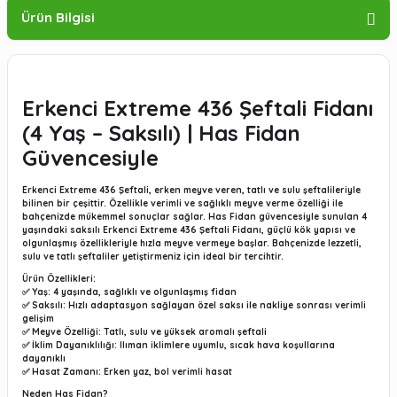
Ürün Bilgisi
Erkenci Extreme 436 Şeftali Fidanı
(4 Yaş – Saksılı) | Has Fidan
Güvencesiyle
Erkenci Extreme 436 Şeftali
, erken meyve veren, tatlı ve sulu şeftalileriyle
bilinen bir çeşittir. Özellikle verimli ve sağlıklı meyve verme özelliği ile
bahçenizde mükemmel sonuçlar sağlar.
Has Fidan güvencesiyle sunulan 4
yaşındaki saksılı Erkenci Extreme 436 Şeftali Fidanı
, güçlü kök yapısı ve
olgunlaşmış özellikleriyle hızla meyve vermeye başlar. Bahçenizde lezzetli,
sulu ve tatlı şeftaliler yetiştirmeniz için ideal bir tercihtir.
Ürün Özellikleri:
✅
Yaş:
4 yaşında, sağlıklı ve olgunlaşmış fidan
✅
Saksılı:
Hızlı adaptasyon sağlayan özel saksı ile nakliye sonrası verimli
gelişim
✅
Meyve Özelliği:
Tatlı, sulu ve yüksek aromalı şeftali
✅
İklim Dayanıklılığı:
Ilıman iklimlere uyumlu, sıcak hava koşullarına
dayanıklı
✅
Hasat Zamanı:
Erken yaz, bol verimli hasat
Neden Has Fidan?