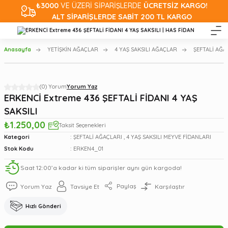
₺3000
VE ÜZERİ SİPARİŞLERDE
ÜCRETSİZ KARGO!
ALT SİPARİŞLERDE SABİT 200 TL KARGO
Anasayfa
YETİŞKİN AĞAÇLAR
4 YAŞ SAKSILI AĞAÇLAR
ŞEFTALİ AĞA
(0) Yorum
Yorum Yaz
ERKENCİ Extreme 436 ŞEFTALİ FİDANI 4 YAŞ
SAKSILI
₺1.250,00
Taksit Seçenekleri
Kategori
ŞEFTALİ AĞAÇLARI
,
4 YAŞ SAKSILI MEYVE FİDANLARI
Stok Kodu
ERKEN4_01
Saat 12:00’a kadar ki tüm siparişler aynı gün kargoda!
Paylaş
Yorum Yaz
Tavsiye Et
Karşılaştır
Hızlı Gönderi