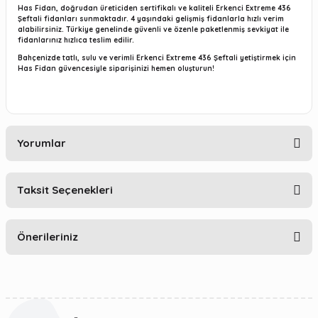
Has Fidan, doğrudan üreticiden sertifikalı ve kaliteli Erkenci Extreme 436
Şeftali fidanları sunmaktadır. 4 yaşındaki gelişmiş fidanlarla hızlı verim
alabilirsiniz. Türkiye genelinde güvenli ve özenle paketlenmiş sevkiyat ile
fidanlarınız hızlıca teslim edilir.
Bahçenizde tatlı, sulu ve verimli Erkenci Extreme 436 Şeftali yetiştirmek için
Has Fidan güvencesiyle siparişinizi hemen oluşturun!
Yorumlar
Taksit Seçenekleri
Bu ürüne ilk yorumu siz yapın!
Önerileriniz
Yorum Yaz
Bu ürünün fiyat bilgisi, resim, ürün açıklamalarında ve diğer
konularda yetersiz gördüğünüz noktaları öneri formunu
kullanarak tarafımıza iletebilirsiniz.