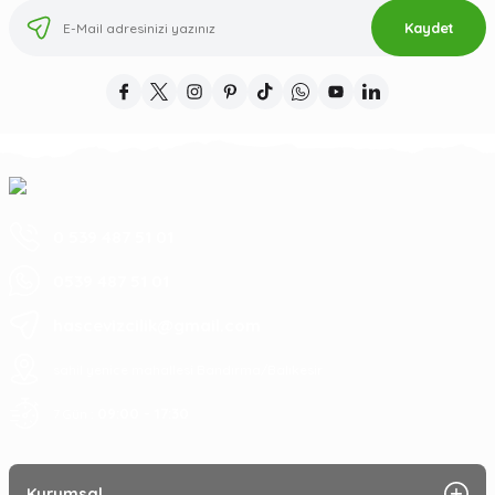
Kaydet
0 539 487 51 01
0539 487 51 01
hascevizcilik@gmail.com
sahil yenice mahallesi Bandırma/Balıkesir
09:00 - 17:30
7 Gün :
Kurumsal