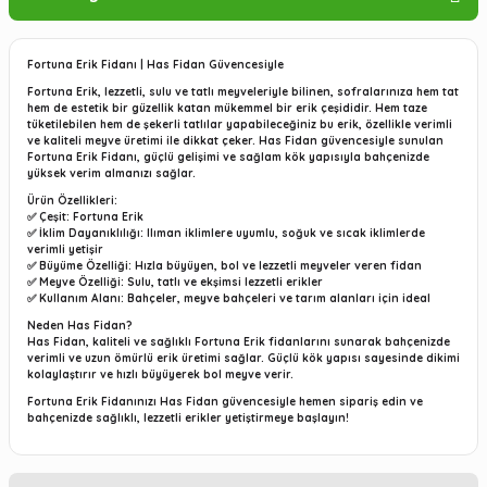
Fortuna Erik Fidanı | Has Fidan Güvencesiyle
Fortuna Erik, lezzetli, sulu ve tatlı meyveleriyle bilinen, sofralarınıza hem tat
hem de estetik bir güzellik katan mükemmel bir erik çeşididir. Hem taze
tüketilebilen hem de şekerli tatlılar yapabileceğiniz bu erik, özellikle verimli
ve kaliteli meyve üretimi ile dikkat çeker. Has Fidan güvencesiyle sunulan
Fortuna Erik Fidanı, güçlü gelişimi ve sağlam kök yapısıyla bahçenizde
yüksek verim almanızı sağlar.
Ürün Özellikleri:
✅
Çeşit
: Fortuna Erik
✅
İklim Dayanıklılığı
: Ilıman iklimlere uyumlu, soğuk ve sıcak iklimlerde
verimli yetişir
✅
Büyüme Özelliği
: Hızla büyüyen, bol ve lezzetli meyveler veren fidan
✅
Meyve Özelliği
: Sulu, tatlı ve ekşimsi lezzetli erikler
✅
Kullanım Alanı
: Bahçeler, meyve bahçeleri ve tarım alanları için ideal
Neden Has Fidan?
Has Fidan, kaliteli ve sağlıklı Fortuna Erik fidanlarını sunarak bahçenizde
verimli ve uzun ömürlü erik üretimi sağlar. Güçlü kök yapısı sayesinde dikimi
kolaylaştırır ve hızlı büyüyerek bol meyve verir.
Fortuna Erik Fidanınızı Has Fidan güvencesiyle hemen sipariş edin ve
bahçenizde sağlıklı, lezzetli erikler yetiştirmeye başlayın!