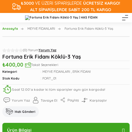
₺3000
VE ÜZERİ SİPARİŞLERDE
ÜCRETSİZ KARGO!
ALT SİPARİŞLERDE SABİT 200 TL KARGO
Anasayfa
MEYVE FİDANLARI
Fortuna Erik Fidanı Köklü-3 Yaş
(0) Yorum
Yorum Yaz
Fortuna Erik Fidanı Köklü-3 Yaş
₺400,00
Taksit Seçenekleri
Kategori
MEYVE FİDANLARI
,
ERİK FİDANI
Stok Kodu
FORT_01
Saat 12:00’a kadar ki tüm siparişler aynı gün kargoda!
Paylaş
Yorum Yaz
Tavsiye Et
Karşılaştır
Hızlı Gönderi
Ürün Bilgisi