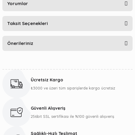
Yorumlar
Taksit Seçenekleri
Bu ürüne ilk yorumu siz yapın!
Önerileriniz
Yorum Yaz
Bu ürünün fiyat bilgisi, resim, ürün açıklamalarında ve diğer
konularda yetersiz gördüğünüz noktaları öneri formunu
kullanarak tarafımıza iletebilirsiniz.
Ücretsiz Kargo
Görüş ve önerileriniz için teşekkür ederiz.
₺3000 ve üzeri tüm siparişlerde kargo ücretsiz
Ürün resmi kalitesiz, bozuk veya görüntülenemiyor.
Ürün açıklamasında eksik bilgiler bulunuyor.
Güvenli Alışveriş
Ürün bilgilerinde hatalar bulunuyor.
256bit SSL sertifikası ile %100 güvenli alışveriş
Ürün fiyatı diğer sitelerden daha pahalı.
Bu ürüne benzer farklı alternatifler olmalı.
Sağlıklı-Hızlı Teslimat