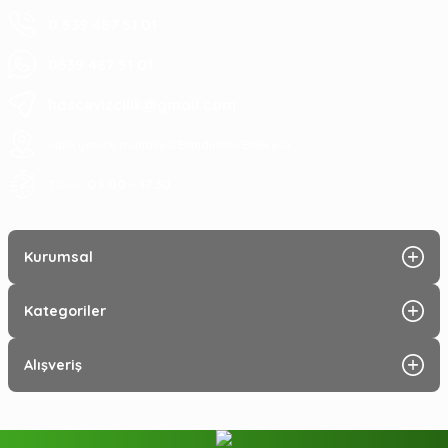
0 539 487 51 01
0539 487 51 01
hascevizcilik@gmail.com
sahil yenice mahallesi Bandırma/Balıkesir
09:00 - 17:30
7 Gün :
Kurumsal
Kategoriler
Alışveriş