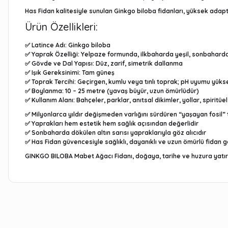
Has Fidan
kalitesiyle sunulan Ginkgo biloba fidanları, yüksek adapt
Ürün Özellikleri:
✅
Latince Adı:
Ginkgo biloba
✅
Yaprak Özelliği:
Yelpaze formunda, ilkbaharda yeşil, sonbaharda 
✅
Gövde ve Dal Yapısı:
Düz, zarif, simetrik dallanma
✅
Işık Gereksinimi:
Tam güneş
✅
Toprak Tercihi:
Geçirgen, kumlu veya tınlı toprak; pH uyumu yükse
✅
Boylanma:
10 – 25 metre (yavaş büyür, uzun ömürlüdür)
✅
Kullanım Alanı:
Bahçeler, parklar, anıtsal dikimler, yollar, spiritüe
✅ Milyonlarca yıldır değişmeden varlığını sürdüren “yaşayan fosil”
✅ Yaprakları hem estetik hem sağlık açısından değerlidir
✅ Sonbaharda dökülen altın sarısı yapraklarıyla göz alıcıdır
✅ Has Fidan güvencesiyle sağlıklı, dayanıklı ve uzun ömürlü fidan g
GINKGO BILOBA Mabet Ağacı Fidanı
, doğaya, tarihe ve huzura yatır
Bu ürünün fiyat bilgisi, resim, ürün açıklamalarında ve diğe
Görüş ve önerileriniz için teşekkür ederiz.