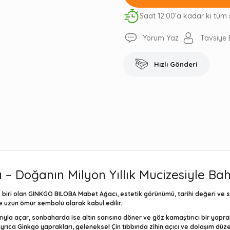
Saat 12:00’a kadar ki tüm 
Yorum Yaz
Tavsiye 
Hızlı Gönderi
– Doğanın Milyon Yıllık Mucizesiyle Ba
 biri olan
GINKGO BILOBA Mabet Ağacı
, estetik görünümü, tarihi değeri ve sa
ve uzun ömür sembolü olarak kabul edilir.
larıyla açar, sonbaharda ise altın sarısına döner ve göz kamaştırıcı bir ya
ca Ginkgo yaprakları, geleneksel Çin tıbbında zihin açıcı ve dolaşım düzenle