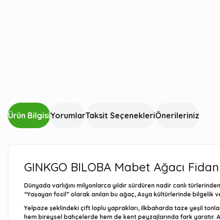
Ürün Bilgisi
Yorumlar
Taksit Seçenekleri
Önerileriniz
GINKGO BILOBA Mabet Ağacı Fidanı 
Dünyada varlığını milyonlarca yıldır sürdüren nadir canlı türlerinden
“Yaşayan fosil” olarak anılan bu ağaç, Asya kültürlerinde bilgelik 
Yelpaze şeklindeki çift loplu yaprakları, ilkbaharda taze yeşil ton
hem bireysel bahçelerde hem de kent peyzajlarında fark yaratır. Ayrı