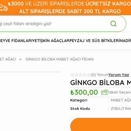
₺3000
VE ÜZERİ SİPARİŞLERDE
ÜCRETSİZ KARGO
ALT SİPARİŞLERDE SABİT 200 TL KARGO
EYVE FİDANLARI
YETİŞKİN AĞAÇLAR
PEYZAJ VE SÜS BİTKİLERİ
NADİ
ET AĞACI
GİNKGO BİLOBA MABET AĞACI FİDANI
(0) Yorum
Yorum Yaz
GİNKGO BİLOBA M
₺300,00
Taksit Seçen
Kategori
MABET AĞA
Stok Kodu
ZYBSJ71N