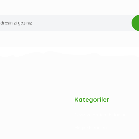
Kategoriler
Ceviz ve Badem Fidanları
Meyve Fidanları