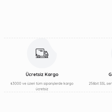
Ürün resmi kalitesiz, bozuk veya görüntülenemiyor.
Ürün açıklamasında eksik bilgiler bulunuyor.
Ürün bilgilerinde hatalar bulunuyor.
Ürün fiyatı diğer sitelerden daha pahalı.
Bu ürüne benzer farklı alternatifler olmalı.
Ücretsiz Kargo
G
₺3000 ve üzeri tüm siparişlerde kargo
256bit SSL sert
ücretsiz