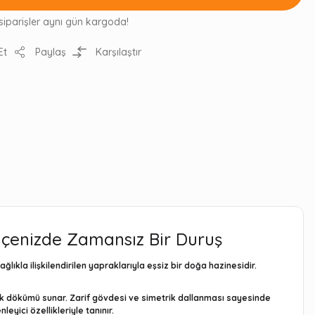
siparişler aynı gün kargoda!
Et
Paylaş
Karşılaştır
hçenizde Zamansız Bir Duruş
ğlıkla ilişkilendirilen yapraklarıyla eşsiz bir doğa hazinesidir.
prak dökümü sunar. Zarif gövdesi ve simetrik dallanması sayesinde
yici özellikleriyle tanınır.