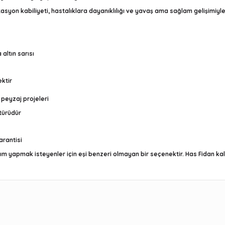
asyon kabiliyeti, hastalıklara dayanıklılığı ve yavaş ama sağlam gelişimiyle 
altın sarısı
ktir
l peyzaj projeleri
 türüdür
arantisi
ım yapmak isteyenler için eşi benzeri olmayan bir seçenektir. Has Fidan kalite
r konularda yetersiz gördüğünüz noktaları öneri formunu kullanarak t
Bu ürüne ilk yorumu siz yapın!