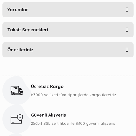
Yorumlar
Taksit Seçenekleri
Bu ürüne ilk yorumu siz yapın!
Önerileriniz
Yorum Yaz
Bu ürünün fiyat bilgisi, resim, ürün açıklamalarında ve diğer
konularda yetersiz gördüğünüz noktaları öneri formunu
kullanarak tarafımıza iletebilirsiniz.
Ücretsiz Kargo
Görüş ve önerileriniz için teşekkür ederiz.
₺3000 ve üzeri tüm siparişlerde kargo ücretsiz
Ürün resmi kalitesiz, bozuk veya görüntülenemiyor.
Ürün açıklamasında eksik bilgiler bulunuyor.
Güvenli Alışveriş
Ürün bilgilerinde hatalar bulunuyor.
256bit SSL sertifikası ile %100 güvenli alışveriş
Ürün fiyatı diğer sitelerden daha pahalı.