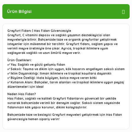
Ürün Bilgisi
Greyfurt Fidanı | Has Fidan Güvencesiyle
Greyfurt, C vitamini deposu ve sağlıklı yaşamın destekleyicisi olan
meyveleriyle bilinir. Bahçenizde taze ve organik greyfurtlar yetiştirmek
isteyenler için mükemmel bir tercihtir. Greyfurt fidanı, sağlam yapısı ve
verimli meyve üretimiyle öne çıkar. Ayrıca, tropikal iklimlere uyum
sağlayarak sağlıklı ve uzun ömürlü meyve verir.
Ürün Özellikleri:
✅
Yaş:
Sağlıklı ve güçlü gelişmiş fidan
✅
Saksılı:
Taşıma ve dikim için uygun, kök hasarını engelleyen saksılı sistem
✅
İklim Dayanıklılığı:
Ilıman iklimlere ve tropikal koşullara dayanıklı
✅
Büyüme Özelliği:
Hızla büyüyen, bolca meyve veren bitki
✅
Kullanım Alanı:
Bahçeler, tarım alanları ve tropikal iklimlere uygun peyzaj
düzenlemeleri için ideal
Neden Has Fidan?
Has Fidan, sağlıklı ve kaliteli Greyfurt fidanlarını güvenceli bir şekilde
sunarak bahçenizde verimli bir deneyim sağlar. Saksılı sistem sayesinde
fidanınızın kök yapısı korunur, dikimi kolaylaştırılır.
Bahçenizde taze ve besleyici Greyfurt meyveleri yetiştirmek için Has Fidan
güvencesiyle hemen sipariş verin!