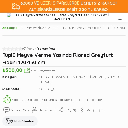
₺3000
VE ÜZERİ SİPARİŞLERDE
ÜCRETSİZ KARGO!
ALT SİPARİŞLERDE SABİT 200 TL KARGO
Anasayfa
MEYVE FİDANLARI
Tüplü Meyve Verme Yaşında Riored Greyfur
(0) Yorum
Yorum Yaz
Tüplü Meyve Verme Yaşında Riored Greyfurt
Fidanı 120-150 cm
₺500,00
Taksit Seçenekleri
Kategori
MEYVE FİDANLARI
,
NARENCİYE FİDANLARI
,
GREYFURT
FİDANI
Stok Kodu
GREYF_01
Saat 12:00’a kadar ki tüm siparişler aynı gün kargoda!
Paylaş
Yorum Yaz
Tavsiye Et
Karşılaştır
Hızlı Gönderi