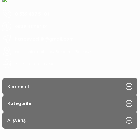
0 539 487 51 01
0539 487 51 01
hascevizcilik@gmail.com
sahil yenice mahallesi Bandırma/Balıkesir
09:00 - 17:30
7 Gün :
Kurumsal
Kategoriler
Alışveriş