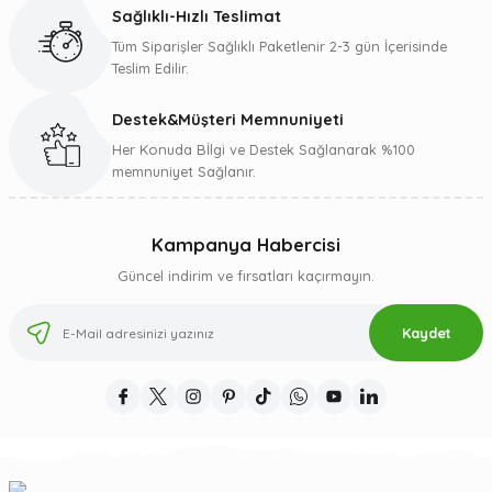
Bu ürüne benzer farklı alternatifler olmalı.
Sağlıklı-Hızlı Teslimat
Tüm Siparişler Sağlıklı Paketlenir 2-3 gün İçerisinde
Teslim Edilir.
Destek&Müşteri Memnuniyeti
Gönder
Her Konuda Bİlgi ve Destek Sağlanarak %100
memnuniyet Sağlanır.
Kampanya Habercisi
Güncel indirim ve fırsatları kaçırmayın.
Kaydet