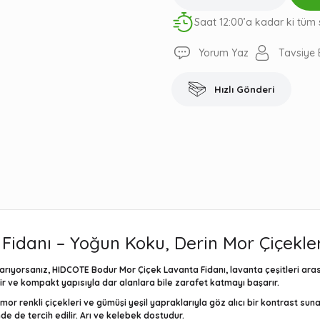
Saat 12:00’a kadar ki tüm 
Yorum Yaz
Tavsiye 
Hızlı Gönderi
idanı – Yoğun Koku, Derin Mor Çiçekle
 arıyorsanız,
HIDCOTE Bodur Mor Çiçek Lavanta Fidanı
, lavanta çeşitleri ar
linir ve kompakt yapısıyla dar alanlara bile zarafet katmayı başarır.
or renkli çiçekleri ve gümüşi yeşil yapraklarıyla göz alıcı bir kontrast su
e de tercih edilir. Arı ve kelebek dostudur.