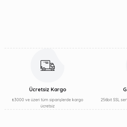
Ürün resmi kalitesiz, bozuk veya görüntülenemiyor.
Ürün açıklamasında eksik bilgiler bulunuyor.
Ürün bilgilerinde hatalar bulunuyor.
Ürün fiyatı diğer sitelerden daha pahalı.
Bu ürüne benzer farklı alternatifler olmalı.
Ücretsiz Kargo
G
₺3000 ve üzeri tüm siparişlerde kargo
256bit SSL sert
ücretsiz