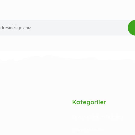
Kategoriler
Ceviz ve Badem Fidanları
Meyve Fidanları