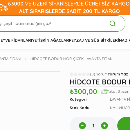
₺3000
VE ÜZERİ SİPARİŞLERDE
ÜCRETSİZ KARGO
ALT SİPARİŞLERDE SABİT 200 TL KARGO
EYVE FİDANLARI
YETİŞKİN AĞAÇLAR
PEYZAJ VE SÜS BİTKİLERİ
NADİ
ANTA FİDANI
HİDCOTE BODUR MOR ÇİÇEK LAVANTA FİDANI
(0) Yorum
Yorum Yaz
HİDCOTE BODUR 
₺300,00
Taksit Seçen
Kategori
LAVANTA F
Stok Kodu
NMLU4UC