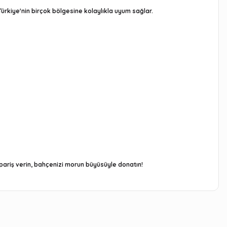
ürkiye'nin birçok bölgesine kolaylıkla uyum sağlar.
ipariş verin, bahçenizi morun büyüsüyle donatın!
arafımıza iletebilirsiniz.