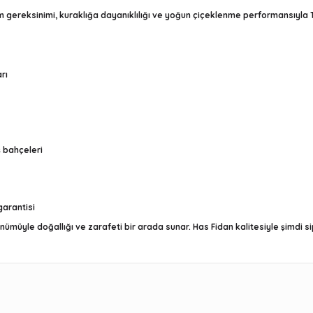
m gereksinimi, kuraklığa dayanıklılığı ve yoğun çiçeklenme performansıyla T
rı
ş bahçeleri
garantisi
müyle doğallığı ve zarafeti bir arada sunar. Has Fidan kalitesiyle şimdi s
r konularda yetersiz gördüğünüz noktaları öneri formunu kullanarak t