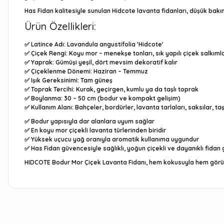
Has Fidan
kalitesiyle sunulan Hidcote lavanta fidanları, düşük bakı
Ürün Özellikleri:
✅
Latince Adı:
Lavandula angustifolia 'Hidcote'
✅
Çiçek Rengi:
Koyu mor – menekşe tonları, sık yapılı çiçek salkımla
✅
Yaprak:
Gümüşi yeşil, dört mevsim dekoratif kalır
✅
Çiçeklenme Dönemi:
Haziran – Temmuz
✅
Işık Gereksinimi:
Tam güneş
✅
Toprak Tercihi:
Kurak, geçirgen, kumlu ya da taşlı toprak
✅
Boylanma:
30 – 50 cm (bodur ve kompakt gelişim)
✅
Kullanım Alanı:
Bahçeler, bordürler, lavanta tarlaları, saksılar, ta
✅ Bodur yapısıyla dar alanlara uyum sağlar
✅ En koyu mor çiçekli lavanta türlerinden biridir
✅ Yüksek uçucu yağ oranıyla aromatik kullanıma uygundur
✅ Has Fidan güvencesiyle sağlıklı, yoğun çiçekli ve dayanıklı fidan 
HIDCOTE Bodur Mor Çiçek Lavanta Fidanı
, hem kokusuyla hem görünü
Bu ürünün fiyat bilgisi, resim, ürün açıklamalarında ve diğe
Görüş ve önerileriniz için teşekkür ederiz.