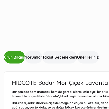
Ürün Bilgisi
Yorumlar
Taksit Seçenekleri
Önerileriniz
HIDCOTE Bodur Mor Çiçek Lavanta F
Bahçenizde hem aromatik hem de görsel olarak etkileyici bir bitki
Lavandula angustifolia 'Hidcote'
, klasik İngiliz lavantası olarak bi
Haziran ayından itibaren çiçeklenmeye başlayan bu özel tür, derin m
yağ, sabun, yastık dolgusu ve doğal böcek kovucu ürünler üretimind