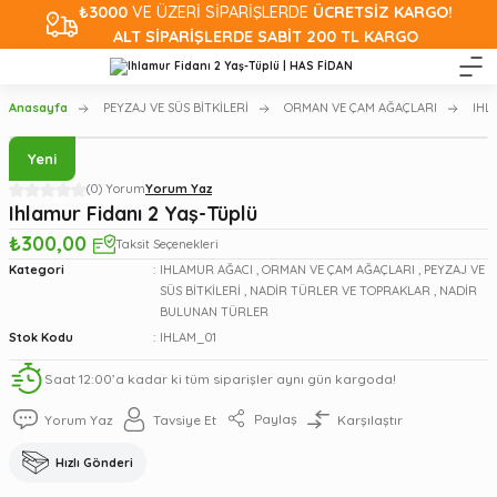
₺3000
VE ÜZERİ SİPARİŞLERDE
ÜCRETSİZ KARGO!
ALT SİPARİŞLERDE SABİT 200 TL KARGO
Anasayfa
PEYZAJ VE SÜS BİTKİLERİ
ORMAN VE ÇAM AĞAÇLARI
IHL
Yeni
(0) Yorum
Yorum Yaz
Ihlamur Fidanı 2 Yaş-Tüplü
₺300,00
Taksit Seçenekleri
Kategori
IHLAMUR AĞACI
,
ORMAN VE ÇAM AĞAÇLARI
,
PEYZAJ VE
SÜS BİTKİLERİ
,
NADİR TÜRLER VE TOPRAKLAR
,
NADİR
BULUNAN TÜRLER
Stok Kodu
IHLAM_01
Saat 12:00’a kadar ki tüm siparişler aynı gün kargoda!
Paylaş
Yorum Yaz
Tavsiye Et
Karşılaştır
Hızlı Gönderi