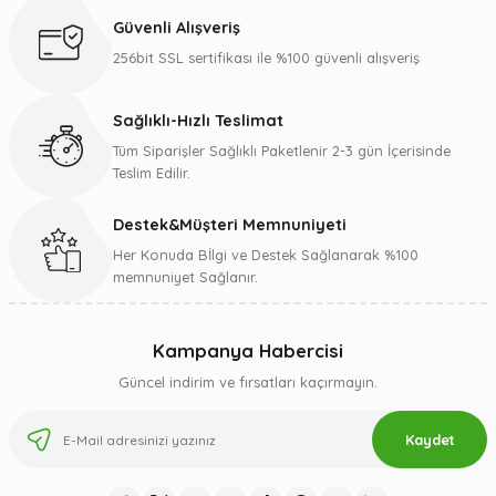
Ürün açıklamasında eksik bilgiler bulunuyor.
Güvenli Alışveriş
Ürün bilgilerinde hatalar bulunuyor.
256bit SSL sertifikası ile %100 güvenli alışveriş
Ürün fiyatı diğer sitelerden daha pahalı.
Bu ürüne benzer farklı alternatifler olmalı.
Sağlıklı-Hızlı Teslimat
Tüm Siparişler Sağlıklı Paketlenir 2-3 gün İçerisinde
Teslim Edilir.
Destek&Müşteri Memnuniyeti
Gönder
Her Konuda Bİlgi ve Destek Sağlanarak %100
memnuniyet Sağlanır.
Kampanya Habercisi
Güncel indirim ve fırsatları kaçırmayın.
Kaydet