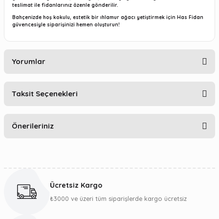
teslimat ile fidanlarınız özenle gönderilir.
Bahçenizde hoş kokulu, estetik bir ıhlamur ağacı yetiştirmek için
Has Fidan
güvencesiyle siparişinizi hemen oluşturun!
Yorumlar
Taksit Seçenekleri
Bu ürüne ilk yorumu siz yapın!
Önerileriniz
Yorum Yaz
Bu ürünün fiyat bilgisi, resim, ürün açıklamalarında ve diğer
konularda yetersiz gördüğünüz noktaları öneri formunu
kullanarak tarafımıza iletebilirsiniz.
Ücretsiz Kargo
Görüş ve önerileriniz için teşekkür ederiz.
₺3000 ve üzeri tüm siparişlerde kargo ücretsiz
Ürün resmi kalitesiz, bozuk veya görüntülenemiyor.