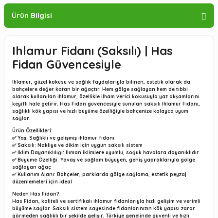
Ürün Bilgisi
Ihlamur Fidanı (Saksılı) | Has
Fidan Güvencesiyle
Ihlamur, güzel kokusu ve sağlık faydalarıyla bilinen, estetik olarak da
bahçelere değer katan bir ağaçtır. Hem gölge sağlayan hem de tıbbi
olarak kullanılan ıhlamur, özellikle ilham verici kokusuyla yaz akşamlarını
keyifli hale getirir. Has Fidan güvencesiyle sunulan saksılı Ihlamur Fidanı,
sağlıklı kök yapısı ve hızlı büyüme özelliğiyle bahçenize kolayca uyum
sağlar.
Ürün Özellikleri:
✅ Yaş: Sağlıklı ve gelişmiş ıhlamur fidanı
✅ Saksılı: Nakliye ve dikim için uygun saksılı sistem
✅ İklim Dayanıklılığı: Ilıman iklimlere uyumlu, soğuk havalara dayanıklıdır
✅ Büyüme Özelliği: Yavaş ve sağlam büyüyen, geniş yapraklarıyla gölge
sağlayan ağaç
✅ Kullanım Alanı: Bahçeler, parklarda gölge sağlama, estetik peyzaj
düzenlemeleri için ideal
Neden Has Fidan?
Has Fidan, kaliteli ve sertifikalı ıhlamur fidanlarıyla hızlı gelişim ve verimli
büyüme sağlar. Saksılı sistem sayesinde fidanlarınızın kök yapısı zarar
görmeden sağlıklı bir şekilde gelişir. Türkiye genelinde güvenli ve hızlı