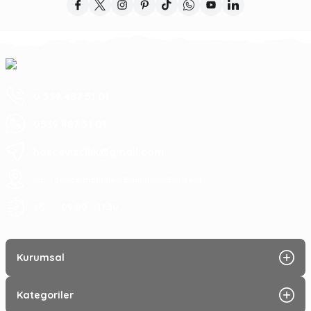
0 539 487 51 01
0539 487 51 01
hascevizcilik@gmail.com
sahil yenice mahallesi Bandırma/Balıkesir
09:00 - 17:30
7 Gün :
Kurumsal
Kategoriler