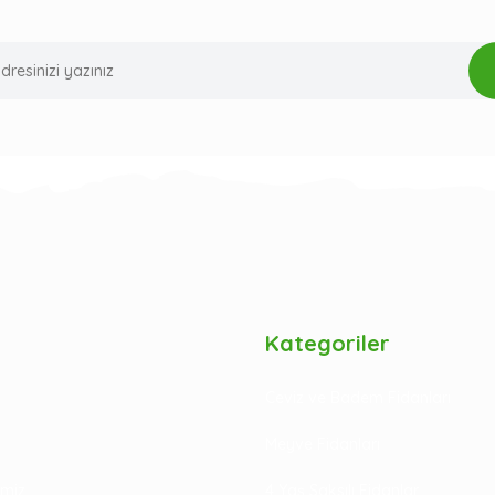
Kategoriler
Ceviz ve Badem Fidanları
Meyve Fidanları
rimiz
4 Yaş Saksılı Fidanlar