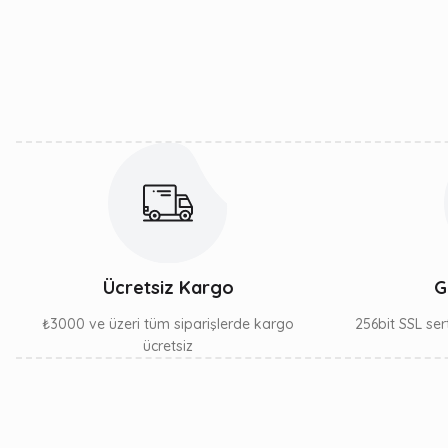
Ürün resmi kalitesiz, bozuk veya görüntülenemiyor.
Ürün açıklamasında eksik bilgiler bulunuyor.
Ürün bilgilerinde hatalar bulunuyor.
Ürün fiyatı diğer sitelerden daha pahalı.
Bu ürüne benzer farklı alternatifler olmalı.
Ücretsiz Kargo
G
₺3000 ve üzeri tüm siparişlerde kargo
256bit SSL sert
ücretsiz