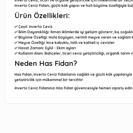
İnverto Ceviz, ticari ve organik yetiştiricilik için mükemmel bir seçi
Inverto Ceviz Fidanı, güçlü kök yapısı ve hızlı büyüme özelliğiyle 
Ürün Özellikleri:
✅
Çeşit
: Inverto Ceviz
✅
İklim Dayanıklılığı
: Ilıman iklimlerde iyi gelişim gösterir, kış soğuk
✅
Büyüme Özelliği
: Hızla büyüyen, verimli meyve veren ve sağlam 
✅
Meyve Özelliği
: İnce kabuklu, tatlı ve kaliteli iç cevizler
✅
Hasat Zamanı
: Eylül - Ekim ayları
✅
Kullanım Alanı
: Bahçeler, ticari ceviz yetiştiriciliği, organik tarım v
Neden Has Fidan?
Has Fidan, Inverto Ceviz Fidanlarını sağlıklı ve güçlü kök yapılarıy
yetiştiricilik için mükemmel bir tercihtir.
İnverto Ceviz Fidanınızı
Has Fidan güvencesiyle
hemen sipariş edin 
Bu ürünün fiyat bilgisi, resim, ürün açıklamalarında ve diğe
Görüş ve önerileriniz için teşekkür ederiz.