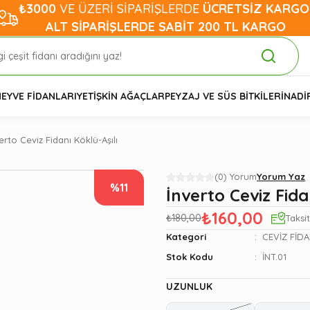
₺3000
VE ÜZERİ SİPARİŞLERDE
ÜCRETSİZ KARGO
ALT SİPARİŞLERDE SABİT 200 TL KARGO
EYVE FİDANLARI
YETİŞKİN AĞAÇLAR
PEYZAJ VE SÜS BİTKİLERİ
NADİ
erto Ceviz Fidanı Köklü-Aşılı
(0) Yorum
Yorum Yaz
%11
İnverto Ceviz Fida
₺160,00
₺180,00
Taksi
Kategori
CEVİZ FİD
Stok Kodu
İNT.01
UZUNLUK