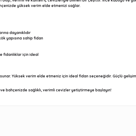
m olup, verimli ve kaliteli iç cevizleriyle bilinen bir çeşittir. İnce kabuğu v
bahçenizde yüksek verim elde etmenizi sağlar.
larına dayanıklıdır
kök yapısına sahip fidan
e fidanlıklar için ideal
la sunar. Yüksek verim elde etmeniz için ideal fidan seçeneğidir. Güçlü gelişi
ve bahçenizde sağlıklı, verimli cevizler yetiştirmeye başlayın!
r konularda yetersiz gördüğünüz noktaları öneri formunu kullanarak t
Bu ürüne ilk yorumu siz yapın!