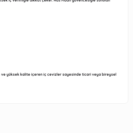
e yüksek iç verimiyle dikkat çeker. Has Fidan güvencesiyle sunulan
m ve yüksek kalite içeren iç cevizler sayesinde ticari veya bireysel
arafımıza iletebilirsiniz.