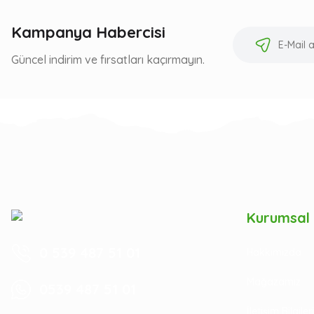
Kampanya Habercisi
Güncel indirim ve fırsatları kaçırmayın.
Kurumsal
0 539 487 51 01
Hakkımızda
Mağazamız
0539 487 51 01
İletişim Bilgile