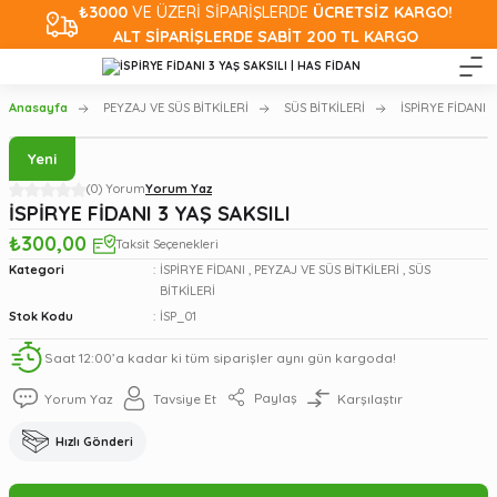
₺3000
VE ÜZERİ SİPARİŞLERDE
ÜCRETSİZ KARGO!
ALT SİPARİŞLERDE SABİT 200 TL KARGO
Anasayfa
PEYZAJ VE SÜS BİTKİLERİ
SÜS BİTKİLERİ
İSPİRYE FİDANI
Yeni
(0) Yorum
Yorum Yaz
İSPİRYE FİDANI 3 YAŞ SAKSILI
₺300,00
Taksit Seçenekleri
Kategori
İSPİRYE FİDANI
,
PEYZAJ VE SÜS BİTKİLERİ
,
SÜS
BİTKİLERİ
Stok Kodu
İSP_01
Saat 12:00’a kadar ki tüm siparişler aynı gün kargoda!
Paylaş
Yorum Yaz
Tavsiye Et
Karşılaştır
Hızlı Gönderi