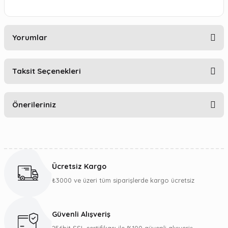
Yorumlar
Taksit Seçenekleri
Bu ürüne ilk yorumu siz yapın!
Önerileriniz
Yorum Yaz
Bu ürünün fiyat bilgisi, resim, ürün açıklamalarında ve diğer
konularda yetersiz gördüğünüz noktaları öneri formunu
kullanarak tarafımıza iletebilirsiniz.
Ücretsiz Kargo
Görüş ve önerileriniz için teşekkür ederiz.
₺3000 ve üzeri tüm siparişlerde kargo ücretsiz
Ürün resmi kalitesiz, bozuk veya görüntülenemiyor.
Ürün açıklamasında eksik bilgiler bulunuyor.
Güvenli Alışveriş
Ürün bilgilerinde hatalar bulunuyor.