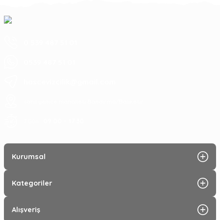
0 539 487 51 01
0539 487 51 01
hascevizcilik@gmail.com
sahil yenice mahallesi Bandırma/Balıkesir
09:00 - 17:30
7 Gün :
Kurumsal
Kategoriler
Alışveriş