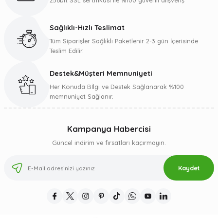
256bit SSL sertifikası ile %100 güvenli alışveriş
Ürün fiyatı diğer sitelerden daha pahalı.
Bu ürüne benzer farklı alternatifler olmalı.
Sağlıklı-Hızlı Teslimat
Tüm Siparişler Sağlıklı Paketlenir 2-3 gün İçerisinde
Teslim Edilir.
Destek&Müşteri Memnuniyeti
Gönder
Her Konuda Bİlgi ve Destek Sağlanarak %100
memnuniyet Sağlanır.
Kampanya Habercisi
Güncel indirim ve fırsatları kaçırmayın.
Kaydet