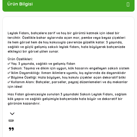
Ürün Bilgisi
Leylak Fidanı, bahçelere zarif ve hoş bir görüntü katmak için ideal bir
tercihtir. Özellikle bahar aylarında açan mor, pembe veya beyaz çiçekleri
ile hem görsel hem de hoş kokusuyla çevrenize güzellik katar. 3 yaşında,
sağlıklı ve güçlü gelişmiş saksılı leylak fidanı, hızla büyüyerek bahçenizde
etkileyici bir görsel şölen sunar.
Ürün Özellikleri:
✅ Yaş: 3 yaşında, sağlıklı ve gelişmiş fidan
✅ Saksılı: Taşıma ve dikim için uygun, kök hasarını engelleyen saksılı sistem
✅ İklim Dayanıklılığı: Ilıman iklimlere uyumlu, kış aylarında da dayanıklıdır
✅ Büyüme Özelliği: Hızla büyüyen, hoş kokulu çiçekler açan dekoratif bitki
✅ Kullanım Alanı: Bahçeler, parseller, peyzaj düzenlemeleri ve dış mekanlar
için ideal
Has Fidan güvencesiyle sunulan 3 yaşındaki Saksılı Leylak Fidanı, sağlam
kök yapısı ve sağlıklı gelişimiyle bahçenizde hızla büyür ve dekoratif bir
görünüm kazandırır.