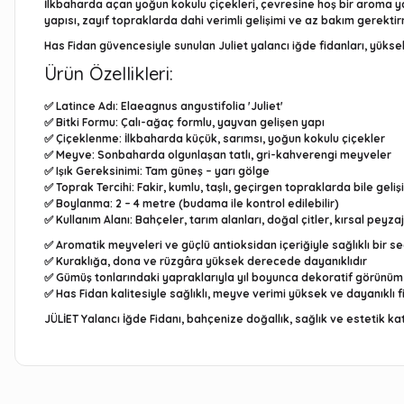
İlkbaharda açan yoğun kokulu çiçekleri, çevresine hoş bir aroma y
yapısı, zayıf topraklarda dahi verimli gelişimi ve az bakım gerekti
Has Fidan
güvencesiyle sunulan Juliet yalancı iğde fidanları, yüksek
Ürün Özellikleri:
✅
Latince Adı:
Elaeagnus angustifolia 'Juliet'
✅
Bitki Formu:
Çalı-ağaç formlu, yayvan gelişen yapı
✅
Çiçeklenme:
İlkbaharda küçük, sarımsı, yoğun kokulu çiçekler
✅
Meyve:
Sonbaharda olgunlaşan tatlı, gri-kahverengi meyveler
✅
Işık Gereksinimi:
Tam güneş – yarı gölge
✅
Toprak Tercihi:
Fakir, kumlu, taşlı, geçirgen topraklarda bile gelişi
✅
Boylanma:
2 – 4 metre (budama ile kontrol edilebilir)
✅
Kullanım Alanı:
Bahçeler, tarım alanları, doğal çitler, kırsal peyzaj
✅ Aromatik meyveleri ve güçlü antioksidan içeriğiyle sağlıklı bir s
✅ Kuraklığa, dona ve rüzgâra yüksek derecede dayanıklıdır
✅ Gümüş tonlarındaki yapraklarıyla yıl boyunca dekoratif görünüm
✅ Has Fidan kalitesiyle sağlıklı, meyve verimi yüksek ve dayanıklı f
JÜLİET Yalancı İğde Fidanı
, bahçenize doğallık, sağlık ve estetik ka