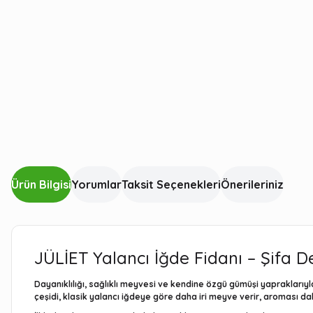
Ürün Bilgisi
Yorumlar
Taksit Seçenekleri
Önerileriniz
JÜLİET Yalancı İğde Fidanı – Şifa 
Dayanıklılığı, sağlıklı meyvesi ve kendine özgü gümüşi yapraklarıy
çeşidi, klasik yalancı iğdeye göre daha iri meyve verir, aroması d