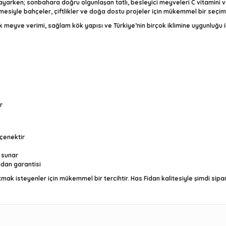
ayarken; sonbahara doğru olgunlaşan tatlı, besleyici meyveleri C vitamini 
rmesiyle bahçeler, çiftlikler ve doğa dostu projeler için mükemmel bir seçim
 meyve verimi, sağlam kök yapısı ve Türkiye’nin birçok iklimine uygunluğu il
r
eçenektir
 sunar
idan garantisi
tmak isteyenler için mükemmel bir tercihtir. Has Fidan kalitesiyle şimdi sipa