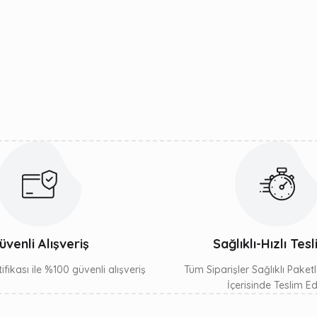
r konularda yetersiz gördüğünüz noktaları öneri formunu kullanarak t
Bu ürüne ilk yorumu siz yapın!
Yorum Yaz
Gönder
üvenli Alışveriş
Sağlıklı-Hızlı Tes
ifikası ile %100 güvenli alışveriş
Tüm Siparişler Sağlıklı Paket
İçerisinde Teslim Edil