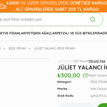
₺3000
VE ÜZERİ SİPARİŞLERDE
ÜCRETSİZ KARGO
ALT SİPARİŞLERDE SABİT 200 TL KARGO
EYVE FİDANLARI
YETİŞKİN AĞAÇLAR
PEYZAJ VE SÜS BİTKİLERİ
NADİ
I
İĞDE FİDANI
JÜLİET YALANCI İĞDE FİDANI
(0) Yorum
Yorum Yaz
JÜLİET YALANCI İ
₺300,00
Taksit Seçen
Kategori
İĞDE FİDAN
Marka
Has Cevizci
Stok Kodu
QAGLRVJL