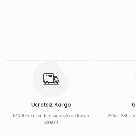
Bu ürünün fiyat bilgisi, resim, ürün açıklamalarında ve diğe
Görüş ve önerileriniz için teşekkür ederiz.
Ürün resmi kalitesiz, bozuk veya görüntülenemiyor.
Ürün açıklamasında eksik bilgiler bulunuyor.
Ürün bilgilerinde hatalar bulunuyor.
Ürün fiyatı diğer sitelerden daha pahalı.
Bu ürüne benzer farklı alternatifler olmalı.
Ücretsiz Kargo
G
₺3000 ve üzeri tüm siparişlerde kargo
256bit SSL sert
ücretsiz