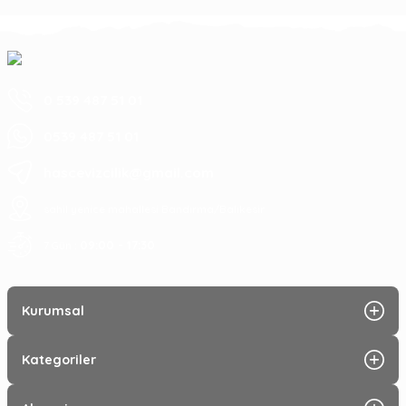
0 539 487 51 01
0539 487 51 01
hascevizcilik@gmail.com
sahil yenice mahallesi Bandırma/Balıkesir
09:00 - 17:30
7 Gün :
Kurumsal
Kategoriler