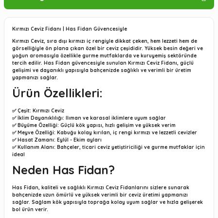
Kırmızı Ceviz Fidanı | Has Fidan Güvencesiyle
Kırmızı Ceviz, sıra dışı kırmızı iç rengiyle dikkat çeken, hem lezzeti hem de
görselliğiyle ön plana çıkan özel bir ceviz çeşididir. Yüksek besin değeri ve
yoğun aromasıyla özellikle gurme mutfaklarda ve kuruyemiş sektöründe
tercih edilir. Has Fidan güvencesiyle sunulan Kırmızı Ceviz Fidanı, güçlü
gelişimi ve dayanıklı yapısıyla bahçenizde sağlıklı ve verimli bir üretim
yapmanızı sağlar.
Ürün Özellikleri:
✅
Çeşit
: Kırmızı Ceviz
✅
İklim Dayanıklılığı
: Ilıman ve karasal iklimlere uyum sağlar
✅
Büyüme Özelliği
: Güçlü kök yapısı, hızlı gelişim ve yüksek verim
✅
Meyve Özelliği
: Kabuğu kolay kırılan, iç rengi kırmızı ve lezzetli cevizler
✅
Hasat Zamanı
: Eylül - Ekim ayları
✅
Kullanım Alanı
: Bahçeler, ticari ceviz yetiştiriciliği ve gurme mutfaklar için
ideal
Neden Has Fidan?
Has Fidan, kaliteli ve sağlıklı Kırmızı Ceviz Fidanlarını sizlere sunarak
bahçenizde uzun ömürlü ve yüksek verimli bir ceviz üretimi yapmanızı
sağlar. Sağlam kök yapısıyla toprağa kolay uyum sağlar ve hızla gelişerek
bol ürün verir.