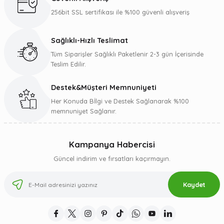
Ürün bilgilerinde hatalar bulunuyor.
256bit SSL sertifikası ile %100 güvenli alışveriş
Ürün fiyatı diğer sitelerden daha pahalı.
Bu ürüne benzer farklı alternatifler olmalı.
Sağlıklı-Hızlı Teslimat
Tüm Siparişler Sağlıklı Paketlenir 2-3 gün İçerisinde
Teslim Edilir.
Destek&Müşteri Memnuniyeti
Gönder
Her Konuda Bİlgi ve Destek Sağlanarak %100
memnuniyet Sağlanır.
Kampanya Habercisi
Güncel indirim ve fırsatları kaçırmayın.
Kaydet