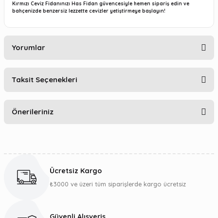
Kırmızı Ceviz Fidanınızı
Has Fidan güvencesiyle
hemen sipariş edin ve
bahçenizde benzersiz lezzette cevizler yetiştirmeye başlayın!
Yorumlar
Taksit Seçenekleri
Bu ürüne ilk yorumu siz yapın!
Önerileriniz
Yorum Yaz
Bu ürünün fiyat bilgisi, resim, ürün açıklamalarında ve diğer
konularda yetersiz gördüğünüz noktaları öneri formunu
kullanarak tarafımıza iletebilirsiniz.
Ücretsiz Kargo
Görüş ve önerileriniz için teşekkür ederiz.
₺3000 ve üzeri tüm siparişlerde kargo ücretsiz
Ürün resmi kalitesiz, bozuk veya görüntülenemiyor.
Ürün açıklamasında eksik bilgiler bulunuyor.
Güvenli Alışveriş