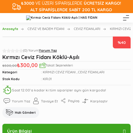
₺3000
VE ÜZERİ SİPARİŞLERDE
ÜCRETSİZ KARGO!
ALT SİPARİŞLERDE SABİT 200 TL KARGO
Anasayfa
CEVİZ VE BADEM FİDANI
CEVİZ FİDANLARI
KIRMIZI CEVİZ 
%40
(0) Yorum
Yorum Yaz
Kırmızı Ceviz Fidanı Köklü-Aşılı
₺300,00
₺500,00
Taksit Seçenekleri
Kategori
KIRMIZI CEVİZ FİDANI
,
CEVİZ FİDANLARI
Stok Kodu
KIR.01
Saat 12:00’a kadar ki tüm siparişler aynı gün kargoda!
Paylaş
Yorum Yaz
Tavsiye Et
Karşılaştır
Hızlı Gönderi
Ürün Bilgisi