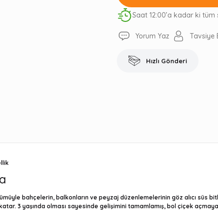
Saat 12:00’a kadar ki tüm 
Yorum Yaz
Tavsiye 
Hızlı Gönderi
llik
ma
rünümüyle bahçelerin, balkonların ve peyzaj düzenlemelerinin göz alıcı süs bi
 katar. 3 yaşında olması sayesinde gelişimini tamamlamış, bol çiçek açmaya 