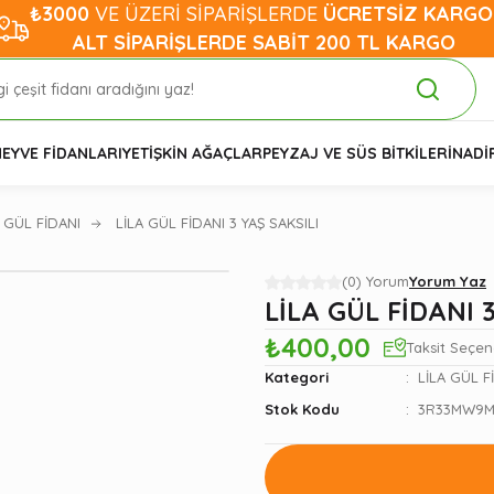
₺3000
VE ÜZERİ SİPARİŞLERDE
ÜCRETSİZ KARGO
ALT SİPARİŞLERDE SABİT 200 TL KARGO
EYVE FİDANLARI
YETİŞKİN AĞAÇLAR
PEYZAJ VE SÜS BİTKİLERİ
NADİ
A GÜL FİDANI
LİLA GÜL FİDANI 3 YAŞ SAKSILI
(0) Yorum
Yorum Yaz
LİLA GÜL FİDANI 
₺400,00
Taksit Seçen
Kategori
LİLA GÜL F
Stok Kodu
3R33MW9M