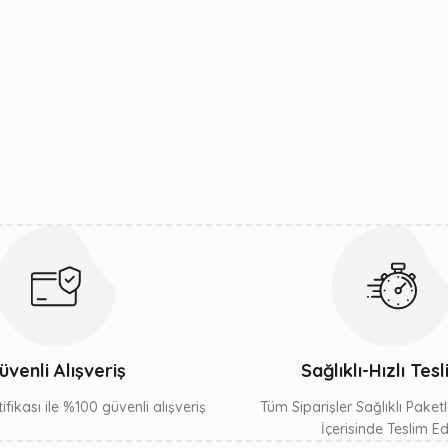
r konularda yetersiz gördüğünüz noktaları öneri formunu kullanarak t
Bu ürüne ilk yorumu siz yapın!
Yorum Yaz
Gönder
üvenli Alışveriş
Sağlıklı-Hızlı Tes
ifikası ile %100 güvenli alışveriş
Tüm Siparişler Sağlıklı Paket
İçerisinde Teslim Edil