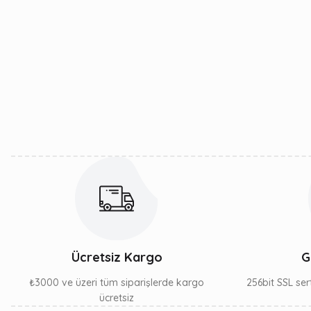
Bu ürünün fiyat bilgisi, resim, ürün açıklamalarında ve diğe
Görüş ve önerileriniz için teşekkür ederiz.
Ürün resmi kalitesiz, bozuk veya görüntülenemiyor.
Ürün açıklamasında eksik bilgiler bulunuyor.
Ürün bilgilerinde hatalar bulunuyor.
Ürün fiyatı diğer sitelerden daha pahalı.
Bu ürüne benzer farklı alternatifler olmalı.
Ücretsiz Kargo
G
₺3000 ve üzeri tüm siparişlerde kargo
256bit SSL sert
ücretsiz