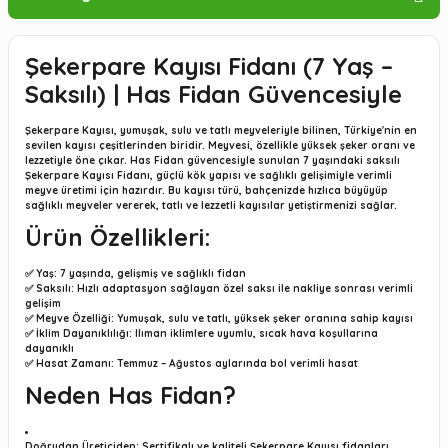
Şekerpare Kayısı Fidanı (7 Yaş –
Saksılı) | Has Fidan Güvencesiyle
Şekerpare Kayısı
, yumuşak, sulu ve tatlı meyveleriyle bilinen, Türkiye'nin en
sevilen kayısı çeşitlerinden biridir. Meyvesi, özellikle yüksek şeker oranı ve
lezzetiyle öne çıkar.
Has Fidan güvencesiyle sunulan 7 yaşındaki saksılı
Şekerpare Kayısı Fidanı
, güçlü kök yapısı ve sağlıklı gelişimiyle verimli
meyve üretimi için hazırdır. Bu kayısı türü, bahçenizde hızlıca büyüyüp
sağlıklı meyveler vererek, tatlı ve lezzetli kayısılar yetiştirmenizi sağlar.
Ürün Özellikleri:
✅
Yaş:
7 yaşında, gelişmiş ve sağlıklı fidan
✅
Saksılı:
Hızlı adaptasyon sağlayan özel saksı ile nakliye sonrası verimli
gelişim
✅
Meyve Özelliği:
Yumuşak, sulu ve tatlı, yüksek şeker oranına sahip kayısı
✅
İklim Dayanıklılığı:
Ilıman iklimlere uyumlu, sıcak hava koşullarına
dayanıklı
✅
Hasat Zamanı:
Temmuz – Ağustos aylarında bol verimli hasat
Neden Has Fidan?
Doğrudan Üreticiden:
Sertifikalı ve kaliteli Şekerpare Kayısı fidanları