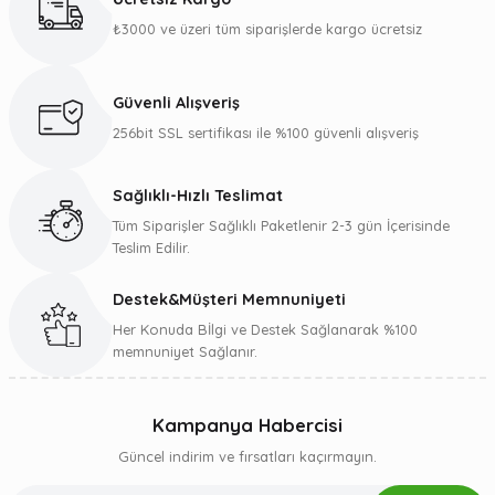
Görüş ve önerileriniz için teşekkür ederiz.
₺3000 ve üzeri tüm siparişlerde kargo ücretsiz
Ürün resmi kalitesiz, bozuk veya görüntülenemiyor.
Ürün açıklamasında eksik bilgiler bulunuyor.
Güvenli Alışveriş
Ürün bilgilerinde hatalar bulunuyor.
256bit SSL sertifikası ile %100 güvenli alışveriş
Ürün fiyatı diğer sitelerden daha pahalı.
Bu ürüne benzer farklı alternatifler olmalı.
Sağlıklı-Hızlı Teslimat
Tüm Siparişler Sağlıklı Paketlenir 2-3 gün İçerisinde
Teslim Edilir.
Destek&Müşteri Memnuniyeti
Gönder
Her Konuda Bİlgi ve Destek Sağlanarak %100
memnuniyet Sağlanır.
Kampanya Habercisi
Güncel indirim ve fırsatları kaçırmayın.