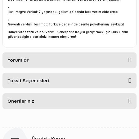
Hızlı Meyve Verimi:
7 yaşındaki gelişmiş fidanla hızlı verim elde etme
Güvenli ve Hızlı Teslimat:
Türkiye genelinde özenle paketlenmiş sevkiyat
Bahçenizde tatlı ve bol verimli Şekerpare Kayısı yetiştirmek için Has Fidan
güvencesiyle siparişinizi hemen oluşturun!
Yorumlar
Taksit Seçenekleri
Bu ürüne ilk yorumu siz yapın!
Önerileriniz
Yorum Yaz
Bu ürünün fiyat bilgisi, resim, ürün açıklamalarında ve diğer
konularda yetersiz gördüğünüz noktaları öneri formunu
kullanarak tarafımıza iletebilirsiniz.
Ücretsiz Kargo