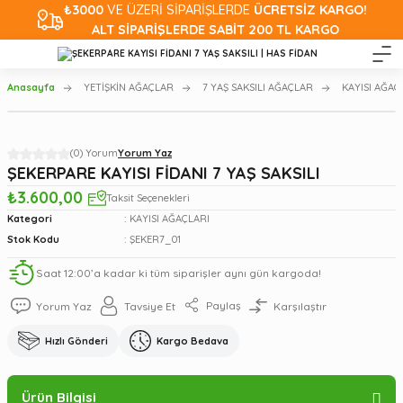
₺3000
VE ÜZERİ SİPARİŞLERDE
ÜCRETSİZ KARGO!
ALT SİPARİŞLERDE SABİT 200 TL KARGO
Anasayfa
YETİŞKİN AĞAÇLAR
7 YAŞ SAKSILI AĞAÇLAR
KAYISI AĞAÇ
(0) Yorum
Yorum Yaz
ŞEKERPARE KAYISI FİDANI 7 YAŞ SAKSILI
₺3.600,00
Taksit Seçenekleri
Kategori
KAYISI AĞAÇLARI
Stok Kodu
ŞEKER7_01
Saat 12:00’a kadar ki tüm siparişler aynı gün kargoda!
Paylaş
Yorum Yaz
Tavsiye Et
Karşılaştır
Hızlı Gönderi
Kargo Bedava
Ürün Bilgisi