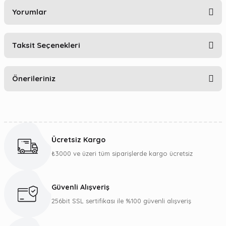
Yorumlar
Taksit Seçenekleri
Bu ürüne ilk yorumu siz yapın!
Önerileriniz
Yorum Yaz
Bu ürünün fiyat bilgisi, resim, ürün açıklamalarında ve diğer
konularda yetersiz gördüğünüz noktaları öneri formunu
kullanarak tarafımıza iletebilirsiniz.
Ücretsiz Kargo
Görüş ve önerileriniz için teşekkür ederiz.
₺3000 ve üzeri tüm siparişlerde kargo ücretsiz
Ürün resmi kalitesiz, bozuk veya görüntülenemiyor.
Ürün açıklamasında eksik bilgiler bulunuyor.
Güvenli Alışveriş
Ürün bilgilerinde hatalar bulunuyor.
256bit SSL sertifikası ile %100 güvenli alışveriş
Ürün fiyatı diğer sitelerden daha pahalı.
Bu ürüne benzer farklı alternatifler olmalı.