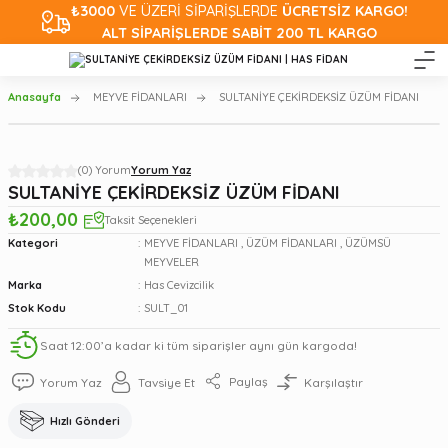
₺3000
VE ÜZERİ SİPARİŞLERDE
ÜCRETSİZ KARGO!
ALT SİPARİŞLERDE SABİT 200 TL KARGO
Anasayfa
MEYVE FİDANLARI
SULTANİYE ÇEKİRDEKSİZ ÜZÜM FİDANI
(0) Yorum
Yorum Yaz
SULTANİYE ÇEKİRDEKSİZ ÜZÜM FİDANI
₺200,00
Taksit Seçenekleri
Kategori
MEYVE FİDANLARI
,
ÜZÜM FİDANLARI
,
ÜZÜMSÜ
MEYVELER
Marka
Has Cevizcilik
Stok Kodu
SULT_01
Saat 12:00’a kadar ki tüm siparişler aynı gün kargoda!
Paylaş
Yorum Yaz
Tavsiye Et
Karşılaştır
Hızlı Gönderi