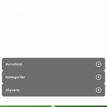
0 539 487 51 01
0539 487 51 01
hascevizcilik@gmail.com
sahil yenice mahallesi Bandırma/Balıkesir
09:00 - 17:30
7 Gün :
Kurumsal
Kategoriler
Alışveriş