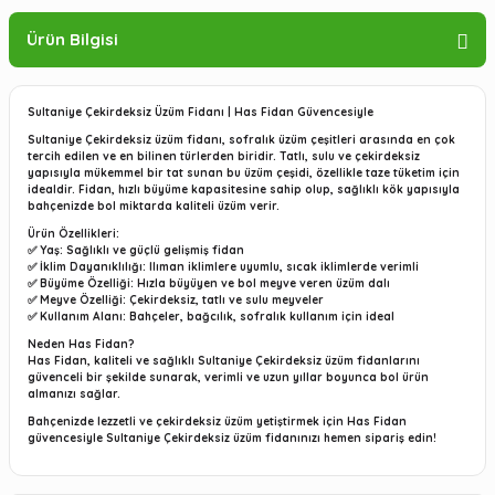
Ürün Bilgisi
Sultaniye Çekirdeksiz Üzüm Fidanı | Has Fidan Güvencesiyle
Sultaniye Çekirdeksiz üzüm fidanı, sofralık üzüm çeşitleri arasında en çok
tercih edilen ve en bilinen türlerden biridir. Tatlı, sulu ve çekirdeksiz
yapısıyla mükemmel bir tat sunan bu üzüm çeşidi, özellikle taze tüketim için
idealdir. Fidan, hızlı büyüme kapasitesine sahip olup, sağlıklı kök yapısıyla
bahçenizde bol miktarda kaliteli üzüm verir.
Ürün Özellikleri:
✅
Yaş:
Sağlıklı ve güçlü gelişmiş fidan
✅
İklim Dayanıklılığı:
Ilıman iklimlere uyumlu, sıcak iklimlerde verimli
✅
Büyüme Özelliği:
Hızla büyüyen ve bol meyve veren üzüm dalı
✅
Meyve Özelliği:
Çekirdeksiz, tatlı ve sulu meyveler
✅
Kullanım Alanı:
Bahçeler, bağcılık, sofralık kullanım için ideal
Neden Has Fidan?
Has Fidan, kaliteli ve sağlıklı Sultaniye Çekirdeksiz üzüm fidanlarını
güvenceli bir şekilde sunarak, verimli ve uzun yıllar boyunca bol ürün
almanızı sağlar.
Bahçenizde lezzetli ve çekirdeksiz üzüm yetiştirmek için Has Fidan
güvencesiyle Sultaniye Çekirdeksiz üzüm fidanınızı hemen sipariş edin!