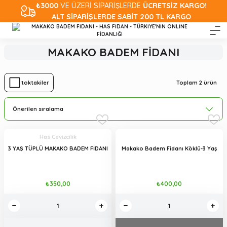
₺3000
VE ÜZERİ SİPARİŞLERDE
ÜCRETSİZ KARGO!
ALT SİPARİŞLERDE SABİT 200 TL KARGO
MAKAKO BADEM FİDANI
Toplam 2 ürün
Stoktakiler
Has Cevizcilik
3 YAŞ TÜPLÜ MAKAKO BADEM FİDANI
Makako Badem Fidanı Köklü-3 Yaş
₺350,00
₺400,00