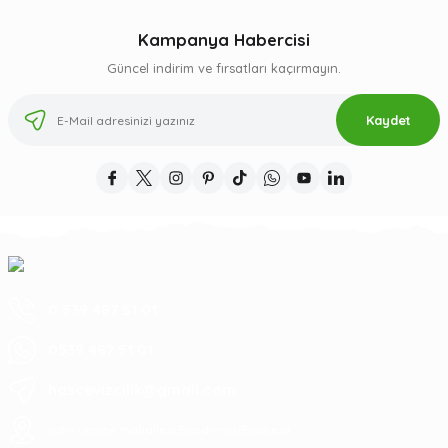
Kampanya Habercisi
Güncel indirim ve fırsatları kaçırmayın.
Kaydet
0 539 487 51 01
0539 487 51 01
hascevizcilik@gmail.com
sahil yenice mahallesi Bandırma/Balıkesir